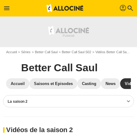
profil
menu
search
Accueil
Séries
Better Call Saul
Better Call Saul S02
Vidéos Better Call Saul
Vi
Better Call Saul
Accueil
Saisons et Episodes
Casting
News
Vidéo
La saison 2
Vidéos de la saison 2