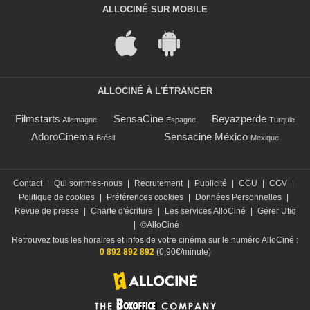
ALLOCINÉ SUR MOBILE
ALLOCINÉ À L'ÉTRANGER
Filmstarts
SensaCine
Beyazperde
Allemagne
Espagne
Turquie
AdoroCinema
Sensacine México
Brésil
Mexique
Contact
|
Qui sommes-nous
|
Recrutement
|
Publicité
|
CGU
|
CGV
|
Politique de cookies
|
Préférences cookies
|
Données Personnelles
|
Revue de presse
|
Charte d'écriture
|
Les services AlloCiné
|
Gérer Utiq
|
©AlloCiné
Retrouvez tous les horaires et infos de votre cinéma sur le numéro AlloCiné :
0 892 892 892
(0,90€/minute)