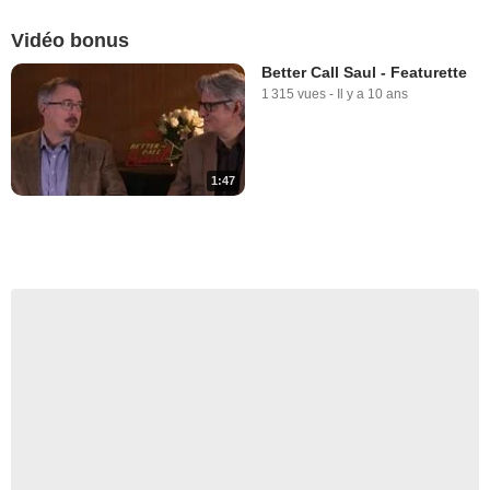
Vidéo bonus
Better Call Saul - Featurette
1 315 vues
-
Il y a 10 ans
1:47