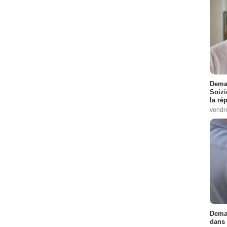
Demai
Soizi
la ré
vendr
Demai
dans 