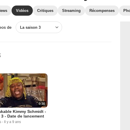
News
Vidéos
Critiques
Streaming
Récompenses
Pho
deos de
La saison 3
3
0:30
kable Kimmy Schmidt -
 3 - Date de lancement
s
-
Il y a 9 ans