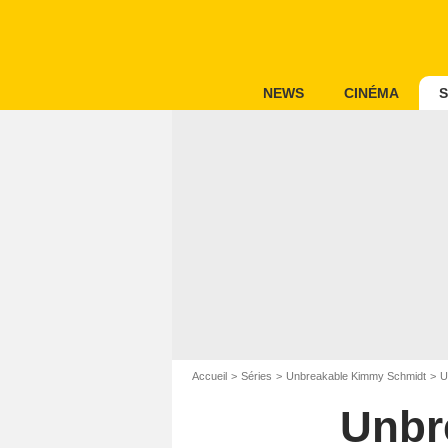
NEWS
CINÉMA
S
Accueil
Séries
Unbreakable Kimmy Schmidt
U
Unbr