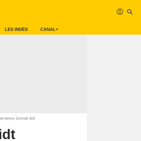
profil
search
LES INDÉS
CANAL+
le Kimmy Schmidt S03
idt