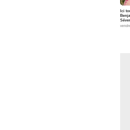
Ici t
Benj
Séver
vendr