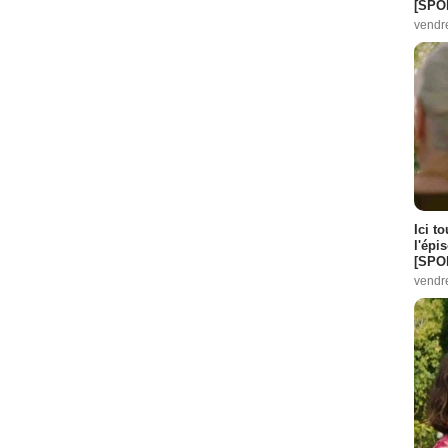
[SPO
vendr
Ici t
l'épi
[SPO
vendr