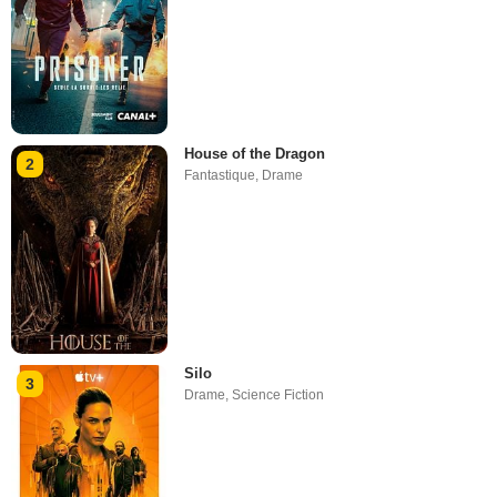
House of the Dragon
2
Fantastique
,
Drame
Silo
3
Drame
,
Science Fiction