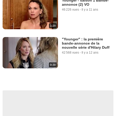
Younger - saison 1 Bande-
annonce (2) VO
46 226 vues
-
Il y a 11 ans
1:20
"Younger" : la première
bande-annonce de la
nouvelle série d'Hilary Duff
42 568 vues
-
Il y a 12 ans
0:30