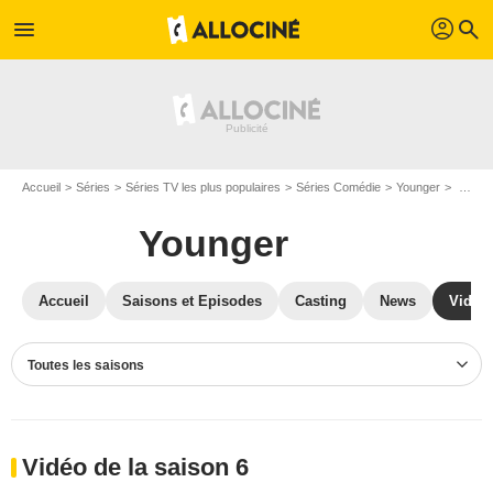
profil
menu
search
Accueil
Séries
Séries TV les plus populaires
Séries Comédie
Younger
Vidéos Younger
Younger
Accueil
Saisons et Episodes
Casting
News
Vidéo
Toutes les saisons
Vidéo de la saison 6