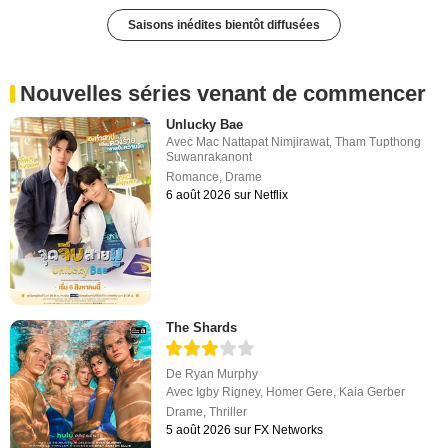
Saisons inédites bientôt diffusées
Nouvelles séries venant de commencer
Unlucky Bae
Avec
Mac Nattapat Nimjirawat
,
Tham Tupthong
Suwanrakanont
Romance
,
Drame
6 août 2026 sur Netflix
The Shards
De
Ryan Murphy
Avec
Igby Rigney
,
Homer Gere
,
Kaia Gerber
Drame
,
Thriller
5 août 2026 sur FX Networks