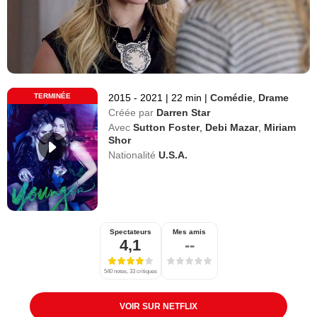
TERMINÉE
2015 - 2021
|
22 min
|
Comédie
,
Drame
Créée par
Darren Star
Avec
Sutton Foster
,
Debi Mazar
,
Miriam
Shor
Nationalité
U.S.A.
Spectateurs
Mes amis
4,1
--
540 notes, 33 critiques
VOIR SUR NETFLIX