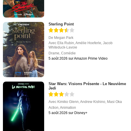
Sterling Point
De
Megan Park
Avec
Ella Rubin
,
Amélie Hoeferle
,
Jacob
Whiteduck-Lavoie
Drame
,
Comédie
5 août 2026 sur Amazon Prime Video
Star Wars: Visions Présente - Le Neuvième
Jedi
Avec
Kimiko Glenn
,
Andrew Kishino
,
Masi Oka
Action
,
Animation
5 août 2026 sur Disney+