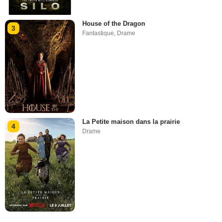
House of the Dragon
3
Fantastique
,
Drame
La Petite maison dans la prairie
4
Drame