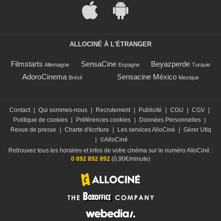
ALLOCINÉ À L'ÉTRANGER
Filmstarts
SensaCine
Beyazperde
Allemagne
Espagne
Turquie
AdoroCinema
Sensacine México
Brésil
Mexique
Contact
|
Qui sommes-nous
|
Recrutement
|
Publicité
|
CGU
|
CGV
|
Politique de cookies
|
Préférences cookies
|
Données Personnelles
|
Revue de presse
|
Charte d'écriture
|
Les services AlloCiné
|
Gérer Utiq
|
©AlloCiné
Retrouvez tous les horaires et infos de votre cinéma sur le numéro AlloCiné :
0 892 892 892
(0,90€/minute)