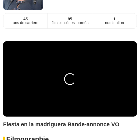
45
85
1
ans de carrière
films et séries tournés
nomination
Fiesta en la madriguera Bande-annonce VO
Filmographie