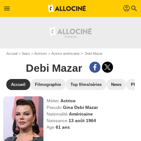
profil
menu
search
Accueil
Stars
Actrices
Actrice américaine
Debi Mazar
Debi Mazar
Accueil
Filmographie
Top films/séries
News
Phot
Métier
Actrice
Pseudo
Gina Debi Mazar
Nationalité
Américaine
Naissance
13 août 1964
Age
61
ans