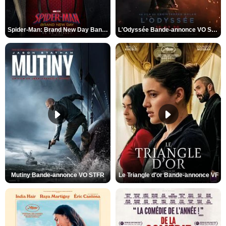
Spider-Man: Brand New Day Bande-annonce VO STFR
L'Odyssée Bande-annonce VO STFR
Mutiny Bande-annonce VO STFR
Le Triangle d'or Bande-annonce VF