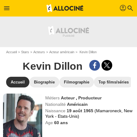
profil
menu
search
Accueil
Stars
Acteurs
Acteur américain
Kevin Dillon
Kevin Dillon
Accueil
Biographie
Filmographie
Top films/séries
Métiers
Acteur
,
Producteur
Nationalité
Américain
Naissance
19 août 1965
(Mamaroneck, New
York - Etats-Unis)
Age
60
ans