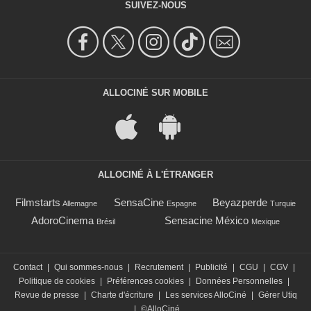
SUIVEZ-NOUS
ALLOCINÉ SUR MOBILE
ALLOCINÉ À L'ÉTRANGER
Filmstarts
SensaCine
Beyazperde
Allemagne
Espagne
Turquie
AdoroCinema
Sensacine México
Brésil
Mexique
Contact
|
Qui sommes-nous
|
Recrutement
|
Publicité
|
CGU
|
CGV
|
Politique de cookies
|
Préférences cookies
|
Données Personnelles
|
Revue de presse
|
Charte d'écriture
|
Les services AlloCiné
|
Gérer Utiq
|
©AlloCiné