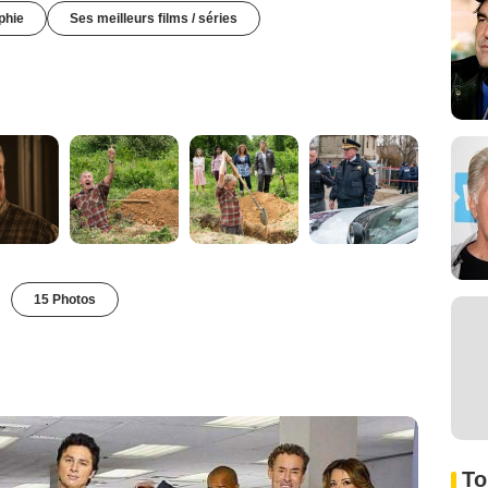
phie
Ses meilleurs films / séries
15 Photos
To