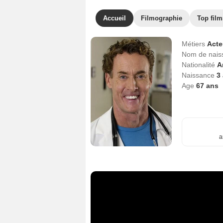
Accueil
Filmographie
Top film
Métiers
Act
Nom de nai
Nationalité
A
Naissance
3
Age
67
ans
a