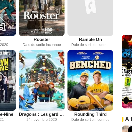
s
Rooster
Ramble On
 2020
Date de sortie inconnue
Date de sortie inconnue
e-Nine
Dragons : Les gardiens du ciel : Les fêtes du Huttcôtier
Rounding Third
A 
021
24 novembre 2020
Date de sortie inconnue