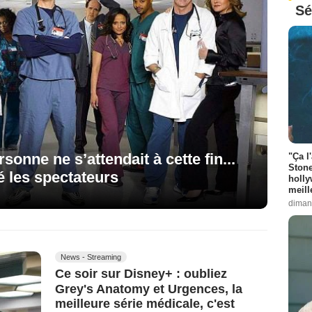
Sé
rsonne ne s’attendait à cette fin...
"Ça l
Stone
é les spectateurs
holly
meill
diman
News - Streaming
Ce soir sur Disney+ : oubliez
Grey's Anatomy et Urgences, la
meilleure série médicale, c'est