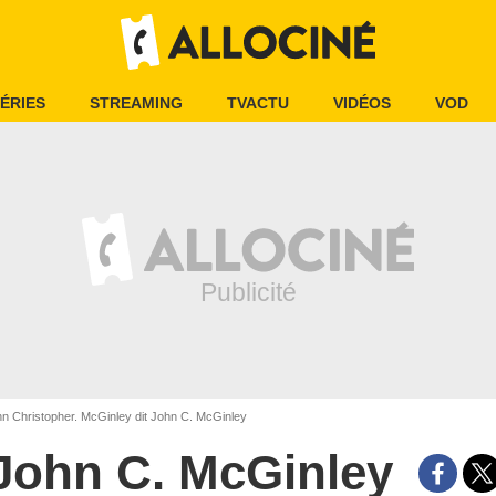
ÉRIES
STREAMING
TVACTU
VIDÉOS
VOD
n Christopher. McGinley dit John C. McGinley
John C. McGinley