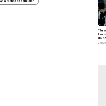
ws à propos de cette star
"Tu n
Eastw
un be
diman