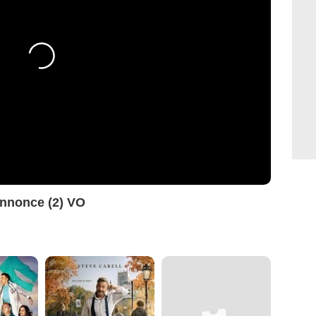
nnonce (2) VO