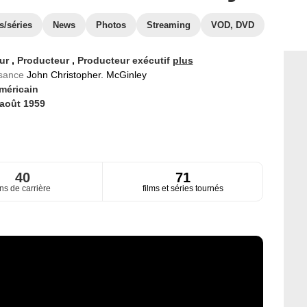
s/séries
News
Photos
Streaming
VOD, DVD
eur
,
Producteur
,
Producteur exécutif
plus
ssance
John Christopher. McGinley
méricain
 août 1959
40
71
ns de carrière
films et séries tournés