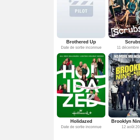
Brothered Up
Scrub
Date de sortie inconnue
11 décembre
Holidazed
Brooklyn Nin
Date de sortie inconnue
12 août 2