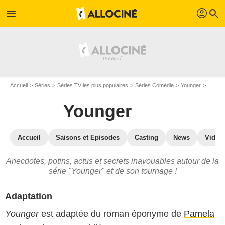
profil
menu
search
Accueil
Séries
Séries TV les plus populaires
Séries Comédie
Younger
Younger : secrets de tournage
Younger
Accueil
Saisons et Episodes
Casting
News
Vidéo
Anecdotes, potins, actus et secrets inavouables autour de la
série "Younger" et de son tournage !
Adaptation
Younger
est adaptée du roman éponyme de
Pamela