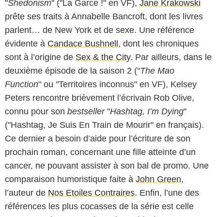
"
Shedonism
" ("La Garce !" en VF),
Jane Krakowski
prête ses traits à Annabelle Bancroft, dont les livres
parlent… de New York et de sexe. Une référence
évidente à
Candace Bushnell
, dont les chroniques
sont à l’origine de
Sex & the City
. Par ailleurs, dans le
deuxième épisode de la saison 2 ("
The Mao
Function
" ou "Territoires inconnus" en VF), Kelsey
Peters rencontre brièvement l’écrivain Rob Olive,
connu pour son
bestseller
"
Hashtag, I’m Dying
"
("Hashtag, Je Suis En Train de Mourir" en français).
Ce dernier a besoin d’aide pour l’écriture de son
prochain roman, concernant une fille atteinte d’un
cancer, ne pouvant assister à son bal de promo. Une
comparaison humoristique faite à
John Green
,
l’auteur de
Nos Etoiles Contraires
. Enfin, l’une des
références les plus cocasses de la série est celle