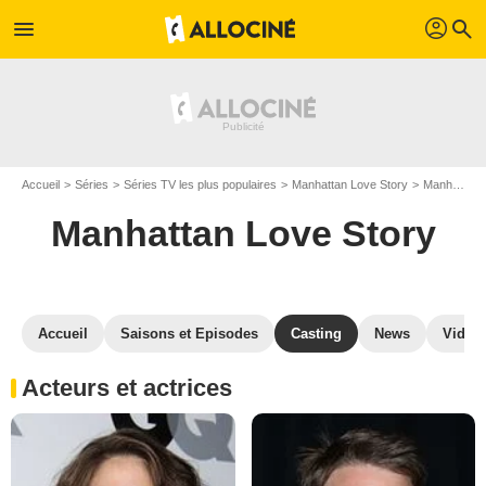
profil
menu
search
Accueil
Séries
Séries TV les plus populaires
Manhattan Love Story
Manhattan Love Story S01
Manhattan Love Story
Accueil
Saisons et Episodes
Casting
News
Vidéo
Acteurs et actrices