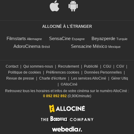
ALLOCINÉ À L'ÉTRANGER
Filmstarts
SensaCine
Beyazperde
Allemagne
Espagne
Turquie
AdoroCinema
Sensacine México
Brésil
Mexique
Contact
|
Qui sommes-nous
|
Recrutement
|
Publicité
|
CGU
|
CGV
|
Politique de cookies
|
Préférences cookies
|
Données Personnelles
|
Revue de presse
|
Charte d'écriture
|
Les services AlloCiné
|
Gérer Utiq
|
©AlloCiné
Retrouvez tous les horaires et infos de votre cinéma sur le numéro AlloCiné :
0 892 892 892
(0,90€/minute)