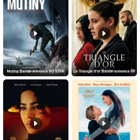
Mutiny Bande-annonce VO STFR
Le Triangle d'or Bande-annonce VF