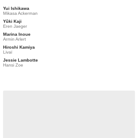
Yui Ishikawa
Mikasa Ackerman
Yûki Kaji
Eren Jaeger
Marina Inoue
Armin Arlert
Hiroshi Kamiya
Livaï
Jessie Lambotte
Hansi Zoe