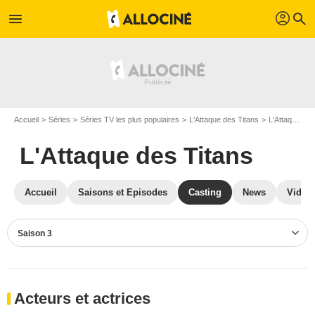
profil
menu
search
Accueil
Séries
Séries TV les plus populaires
L'Attaque des Titans
L'Attaque des Titans S03
L'Attaque des Titans
Accueil
Saisons et Episodes
Casting
News
Vidéo
Saison 3
Acteurs et actrices