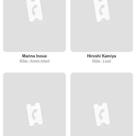
Marina Inoue
Hiroshi Kamiya
Rôle : Armin Arlert
Rôle : Livaï