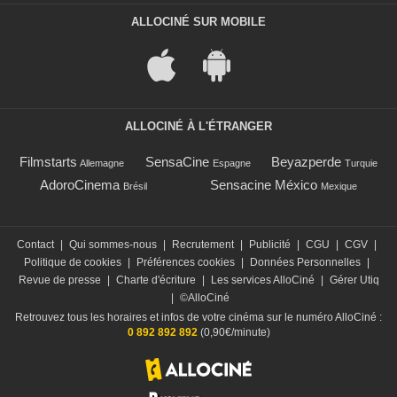
ALLOCINÉ SUR MOBILE
ALLOCINÉ À L'ÉTRANGER
Filmstarts
SensaCine
Beyazperde
Allemagne
Espagne
Turquie
AdoroCinema
Sensacine México
Brésil
Mexique
Contact
|
Qui sommes-nous
|
Recrutement
|
Publicité
|
CGU
|
CGV
|
Politique de cookies
|
Préférences cookies
|
Données Personnelles
|
Revue de presse
|
Charte d'écriture
|
Les services AlloCiné
|
Gérer Utiq
|
©AlloCiné
Retrouvez tous les horaires et infos de votre cinéma sur le numéro AlloCiné :
0 892 892 892
(0,90€/minute)