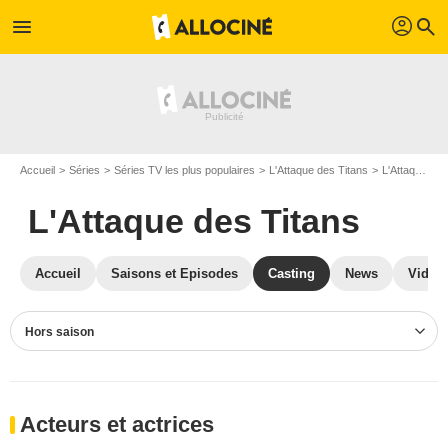
profil
menu
search
Accueil
Séries
Séries TV les plus populaires
L'Attaque des Titans
L'Attaque des Titans S0
L'Attaque des Titans
Accueil
Saisons et Episodes
Casting
News
Vidéo
Hors saison
Acteurs et actrices