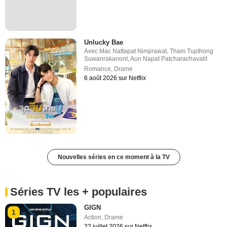
Unlucky Bae
Avec
Mac Nattapat Nimjirawat
,
Tham Tupthong
Suwanrakanont
,
Aun Napat Patcharachavalit
Romance
,
Drame
6 août 2026 sur Netflix
Nouvelles séries en ce moment à la TV
Séries TV les + populaires
GIGN
1
Action
,
Drame
22 juillet 2026 sur Netflix