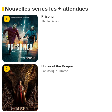
Nouvelles séries les + attendues
Prisoner
1
Thriller
,
Action
House of the Dragon
2
Fantastique
,
Drame