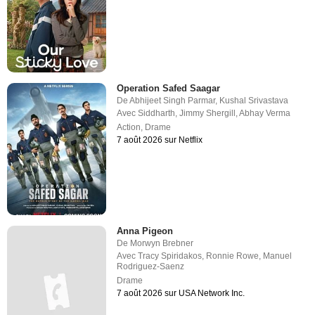
Operation Safed Saagar
De
Abhijeet Singh Parmar
,
Kushal Srivastava
Avec
Siddharth
,
Jimmy Shergill
,
Abhay Verma
Action
,
Drame
7 août 2026 sur Netflix
Anna Pigeon
De
Morwyn Brebner
Avec
Tracy Spiridakos
,
Ronnie Rowe
,
Manuel
Rodriguez-Saenz
Drame
7 août 2026 sur USA Network Inc.