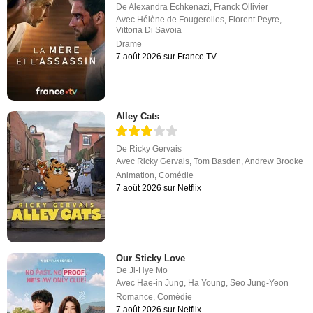
De
Alexandra Echkenazi
,
Franck Ollivier
Avec
Hélène de Fougerolles
,
Florent Peyre
,
Vittoria Di Savoia
Drame
7 août 2026 sur France.TV
Alley Cats
De
Ricky Gervais
Avec
Ricky Gervais
,
Tom Basden
,
Andrew Brooke
Animation
,
Comédie
7 août 2026 sur Netflix
Our Sticky Love
De
Ji-Hye Mo
Avec
Hae-in Jung
,
Ha Young
,
Seo Jung-Yeon
Romance
,
Comédie
7 août 2026 sur Netflix