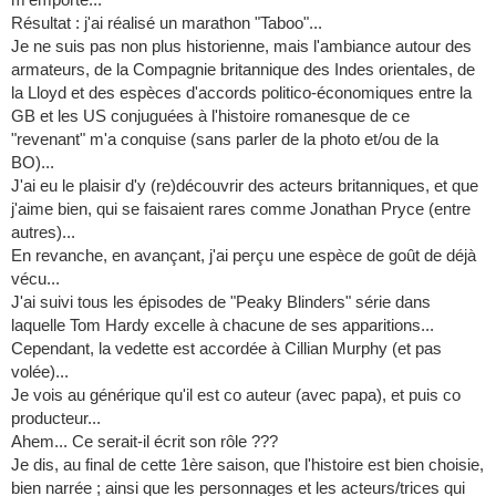
Résultat : j'ai réalisé un marathon "Taboo"...
Je ne suis pas non plus historienne, mais l'ambiance autour des
armateurs, de la Compagnie britannique des Indes orientales, de
la Lloyd et des espèces d'accords politico-économiques entre la
GB et les US conjuguées à l'histoire romanesque de ce
"revenant" m'a conquise (sans parler de la photo et/ou de la
BO)...
J'ai eu le plaisir d'y (re)découvrir des acteurs britanniques, et que
j'aime bien, qui se faisaient rares comme Jonathan Pryce (entre
autres)...
En revanche, en avançant, j'ai perçu une espèce de goût de déjà
vécu...
J'ai suivi tous les épisodes de "Peaky Blinders" série dans
laquelle Tom Hardy excelle à chacune de ses apparitions...
Cependant, la vedette est accordée à Cillian Murphy (et pas
volée)...
Je vois au générique qu'il est co auteur (avec papa), et puis co
producteur...
Ahem... Ce serait-il écrit son rôle ???
Je dis, au final de cette 1ère saison, que l'histoire est bien choisie,
bien narrée ; ainsi que les personnages et les acteurs/trices qui