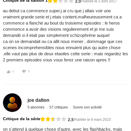
Critique de la saison 1
2,0
Publiée le 2 avril 2017
au debut ca commence super.j ai cru que j allais voir une
vraiment grande serie et j etais content.malheureusement ca a
commence a flanché au bout du troisieme episodes : le heros
commence a avoir des visions regulierement et je me suis
demandé si il etait pas simplement schizophrène auquel
ca on se demandait ou ca allit nous mener . dommage que ces
scenes incomprehensibles nous ennuient plus qu autre chose
.elle vaut pas plus de deux etaoiles cette serie : mais regardez les
2 premiers episodes vous vous ferez une raison apres !!
1
3
joe dalton
5 abonnés
57 critiques
Suivre son activité
Critique de la série
2,5
Publiée le 6 mars 2023
on s'attend à quelque chose d'autre, avec les flashbacks, mais