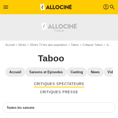
profil
menu
search
Accueil
Séries
Séries TV les plus populaires
Taboo
Critiques Taboo
Avis Taboo - Page 3
Taboo
Accueil
Saisons et Episodes
Casting
News
Vidéo
CRITIQUES SPECTATEURS
CRITIQUES PRESSE
Toutes les saisons