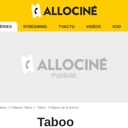
ÉRIES
STREAMING
TVACTU
VIDÉOS
VOD
aboo
Critiques Taboo
Taboo : Critiques de la presse
Taboo