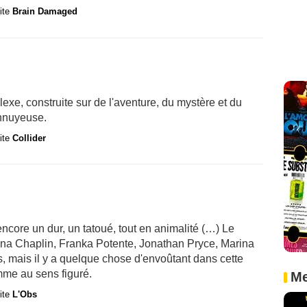
site
Brain Damaged
exe, construite sur de l'aventure, du mystère et du
nnuyeuse.
site
Collider
 encore un dur, un tatoué, tout en animalité (…) Le
 Oona Chaplin, Franka Potente, Jonathan Pryce, Marina
s, mais il y a quelque chose d'envoûtant dans cette
mme au sens figuré.
Me
site
L'Obs