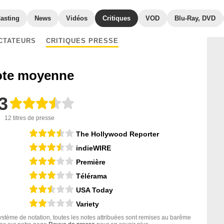
asting
News
Vidéos
Critiques
VOD
Blu-Ray, DVD
CTATEURS
CRITIQUES PRESSE
te moyenne
3
12 titres de presse
The Hollywood Reporter
indieWIRE
Première
Télérama
USA Today
Variety
tème de notation, toutes les notes attribuées sont remises au barême