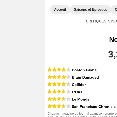
Accueil
Saisons et Episodes
C
CRITIQUES SPE
No
3,
Boston Globe
Brain Damaged
Collider
L'Obs
Le Monde
San Francisco Chronicle
Chaque magazine ou journal ayant son propre sys