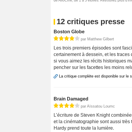
de AlloCiné, de 1 à 5 étoiles. Retrouvez plus d'i
12 critiques presse
Boston Globe
par Matthew Gilbert
Les trois premiers épisodes sont fasci
certainement à dessein, et les traces
si vous aimez les récits historiques m
pencher sur les facettes les moins relu
La critique complète est disponible sur le 
Brain Damaged
par Aïssatou Loumc
L’écriture de Steven Knight combinée
et la cinématographie sont aussi très 
Hardy prend toute la lumière.