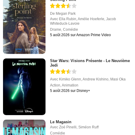
De
Megan Park
Avec
Ella Rubin
,
Amélie Hoeferle
,
Jacob
Whiteduck-Lavoie
Drame
,
Comédie
5 août 2026 sur Amazon Prime Video
Star Wars: Visions Présente - Le Neuvième
Jedi
Avec
Kimiko Glenn
,
Andrew Kishino
,
Masi Oka
Action
,
Animation
5 août 2026 sur Disney+
Le Magasin
Avec
Zoé Pinelli
,
Siméon Ruff
Comédie