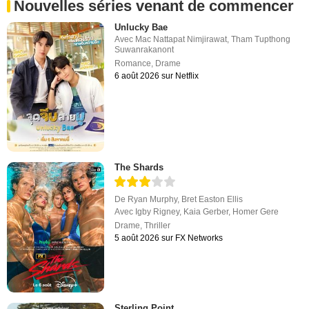
Nouvelles séries venant de commencer
Unlucky Bae
Avec
Mac Nattapat Nimjirawat
,
Tham Tupthong
Suwanrakanont
Romance
,
Drame
6 août 2026 sur Netflix
The Shards
De
Ryan Murphy
,
Bret Easton Ellis
Avec
Igby Rigney
,
Kaia Gerber
,
Homer Gere
Drame
,
Thriller
5 août 2026 sur FX Networks
Sterling Point