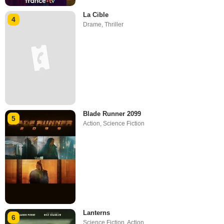
La Cible
4
Drame
,
Thriller
Blade Runner 2099
5
Action
,
Science Fiction
Lanterns
6
Science Fiction
,
Action