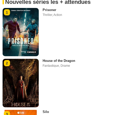
Nouvelles séries les + attendues
Prisoner
1
Thriller
,
Action
House of the Dragon
2
Fantastique
,
Drame
Silo
3