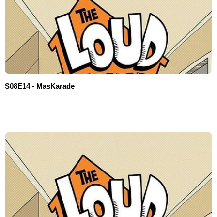
S08E14 - MasKarade