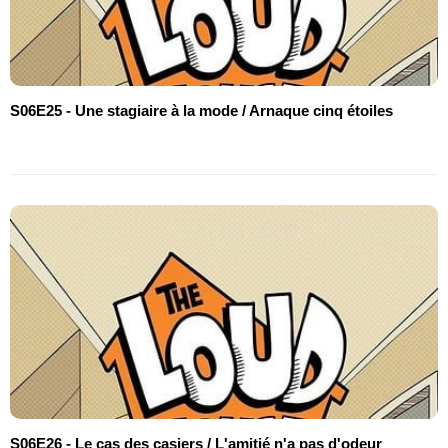
S06E25 - Une stagiaire à la mode / Arnaque cinq étoiles
S06E26 - Le cas des casiers / L'amitié n'a pas d'odeur