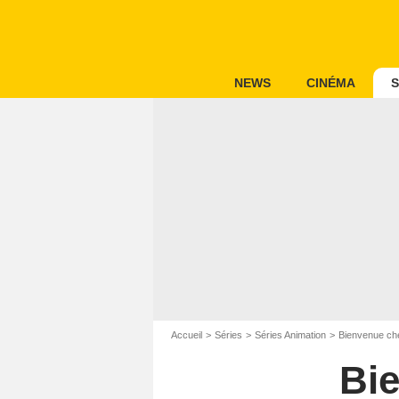
NEWS
CINÉMA
S
Accueil
Séries
Séries Animation
Bienvenue ch
Bi