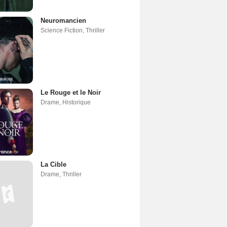
Neuromancien
Science Fiction
,
Thriller
Le Rouge et le Noir
Drame
,
Historique
La Cible
Drame
,
Thriller