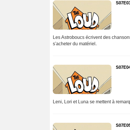
S07E03
Les Astroboucs écrivent des chansons 
s'acheter du matériel.
S07E04
Leni, Lori et Luna se mettent à remar
S07E05