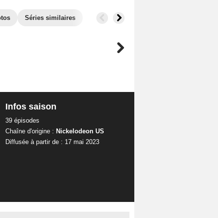
tos
Séries similaires
Infos saison
39 épisodes
Chaîne d'origine :
Nickelodeon US
Diffusée à partir de : 17 mai 2023