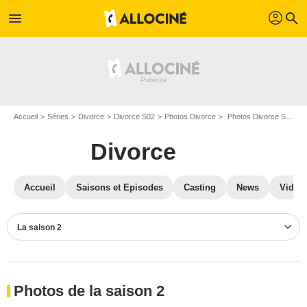
profil
menu
search
Accueil
Séries
Divorce
Divorce S02
Photos Divorce
Photos Divorce S02
Divorce
Accueil
Saisons et Episodes
Casting
News
Vidéo
La saison 2
Photos de la saison 2