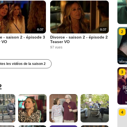
0:37
0:37
2
e - saison 2 - épisode 3
Divorce - saison 2 - épisode 2
r VO
Teaser VO
97 vues
utes les vidéos de la saison 2
3
2
4