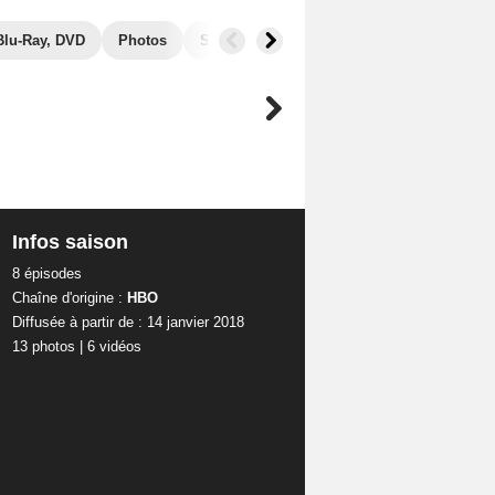
Blu-Ray, DVD
Photos
Secrets de tournage
Séries similaires
Infos saison
8 épisodes
Chaîne d'origine :
HBO
Diffusée à partir de : 14 janvier 2018
13 photos
|
6 vidéos