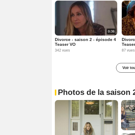
0:36
Divorce - saison 2 - épisode 4
Divorc
Teaser VO
Tease
342 vues
87 vues
Voir to
Photos de la saison 