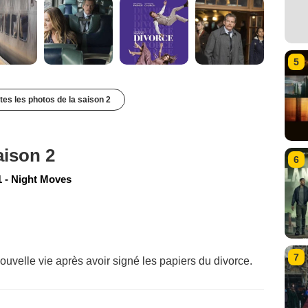
5
utes les photos de la saison 2
aison 2
6
 - Night Moves
7
uvelle vie après avoir signé les papiers du divorce.