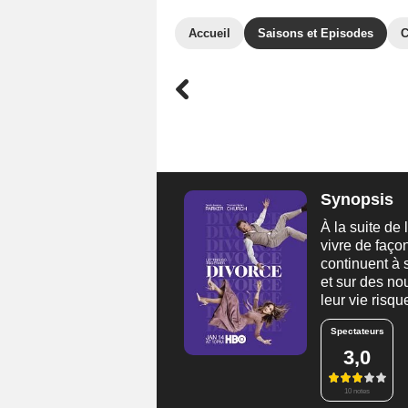
Accueil
Saisons et Episodes
C
Synopsis
À la suite de
vivre de faço
continuent à 
et sur des no
leur vie risqu
Spectateurs
3,0
10 notes