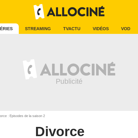
ÉRIES
STREAMING
TVACTU
VIDÉOS
VOD
orce : Episodes de la saison 2
Divorce