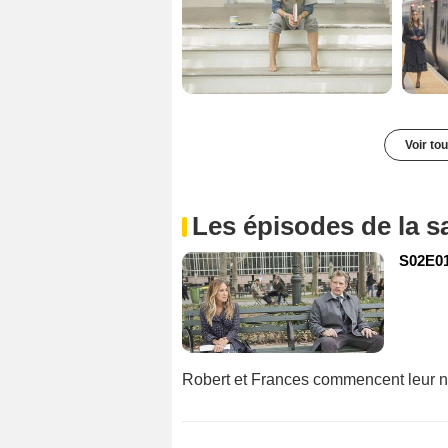
Voir to
Les épisodes de la s
S02E01
Robert et Frances commencent leur no