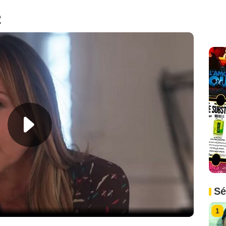
2
Sé
1