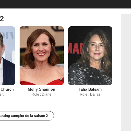
 2
 Church
Molly Shannon
Talia Balsam
ert
Rôle : Diane
Rôle : Dallas
casting complet de la saison 2