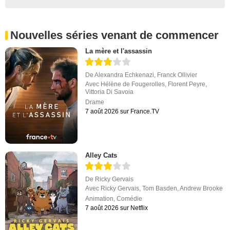
Nouvelles séries venant de commencer
La mère et l'assassin
De
Alexandra Echkenazi
,
Franck Ollivier
Avec
Hélène de Fougerolles
,
Florent Peyre
,
Vittoria Di Savoia
Drame
7 août 2026 sur France.TV
Alley Cats
De
Ricky Gervais
Avec
Ricky Gervais
,
Tom Basden
,
Andrew Brooke
Animation
,
Comédie
7 août 2026 sur Netflix