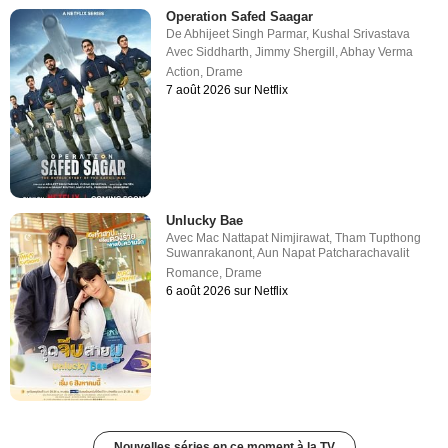
Operation Safed Saagar
De
Abhijeet Singh Parmar
,
Kushal Srivastava
Avec
Siddharth
,
Jimmy Shergill
,
Abhay Verma
Action
,
Drame
7 août 2026 sur Netflix
Unlucky Bae
Avec
Mac Nattapat Nimjirawat
,
Tham Tupthong
Suwanrakanont
,
Aun Napat Patcharachavalit
Romance
,
Drame
6 août 2026 sur Netflix
Nouvelles séries en ce moment à la TV