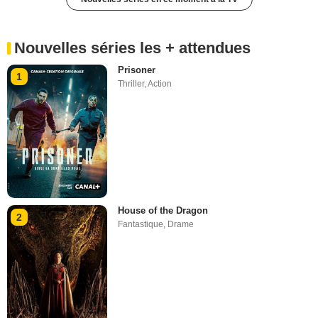
Nouvelles séries les + attendues
Prisoner
1
Thriller
,
Action
House of the Dragon
2
Fantastique
,
Drame