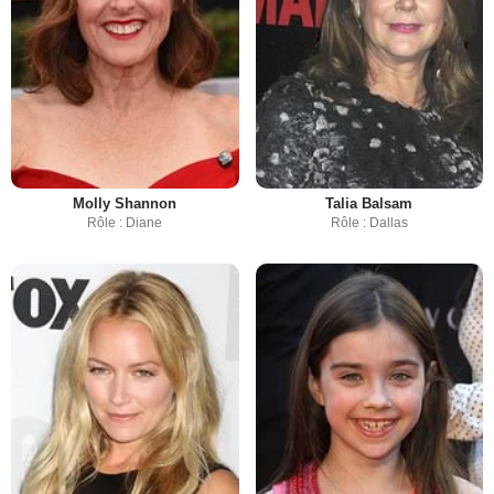
Molly Shannon
Talia Balsam
Rôle : Diane
Rôle : Dallas