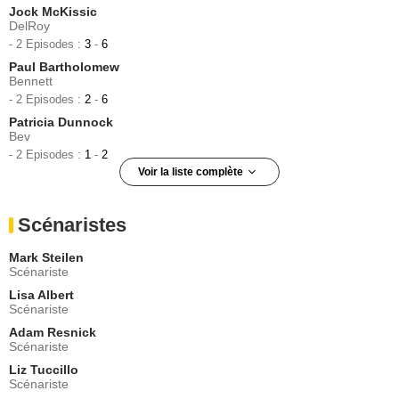
Jock McKissic
DelRoy
- 2 Episodes :
3
-
6
Paul Bartholomew
Bennett
- 2 Episodes :
2
-
6
Patricia Dunnock
Bev
- 2 Episodes :
1
-
2
Voir la liste complète
Tracy Letts
Nick
Scénaristes
- 1 Episode :
1
Mercedes Griffeth
Mark Steilen
Taylor
Scénariste
- 1 Episode :
3
Lisa Albert
Amy Stiller
Scénariste
Gwen
Adam Resnick
- 1 Episode :
5
Scénariste
Caroline Kaplan
Michelle
Liz Tuccillo
Scénariste
- 1 Episode :
4