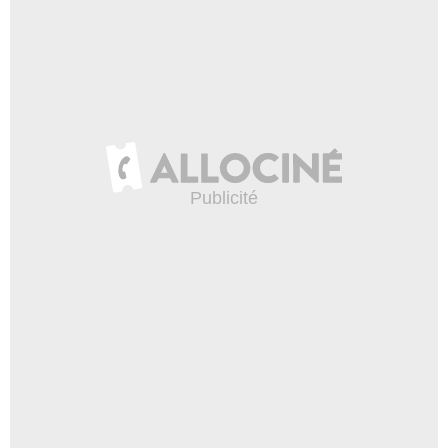
- 1 Episode :
6
Greta Lee
Expert assurance
- 1 Episode :
1
Ashley Szczerbacki
Ruby
- 1 Episode :
5
Wilna Castillo
Carla
- 1 Episode :
6
Isaac Josephthal
Cole
- 1 Episode :
1
Julie Halston
Sharon
- 1 Episode :
2
Dylan Marron
Employé Galerie d'art
- 1 Episode :
1
Bethany Jillard
Jendra