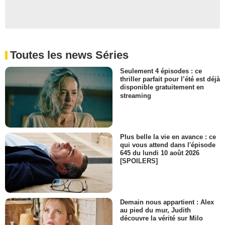
- 1 Episode :
1
Kadijah Raquel
- 1 Episode :
1
A.J. Franklin
Livreur
Toutes les news Séries
- 1 Episode :
1
Valerie Kingston
Seulement 4 épisodes : ce
thriller parfait pour l’été est déjà
- 1 Episode :
2
disponible gratuitement en
Crystal De La Cruz
streaming
- 1 Episode :
1
Erika Robel
Mère enceinte
- 1 Episode :
1
Plus belle la vie en avance : ce
qui vous attend dans l'épisode
James Rutledge
645 du lundi 10 août 2026
- 1 Episode :
2
[SPOILERS]
Jack Frederick
Fleuriste
- 1 Episode :
2
Tuffy Questell
Demain nous appartient : Alex
au pied du mur, Judith
- 1 Episode :
2
découvre la vérité sur Milo