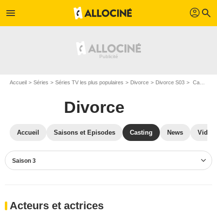
profil
menu
search
Accueil
Séries
Séries TV les plus populaires
Divorce
Divorce S03
Casting Divorce S03
Divorce
Accueil
Saisons et Episodes
Casting
News
Vidéo
Saison 3
Acteurs et actrices