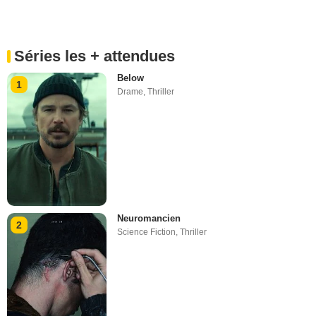
Séries les + attendues
Below
1
Drame
,
Thriller
Neuromancien
2
Science Fiction
,
Thriller