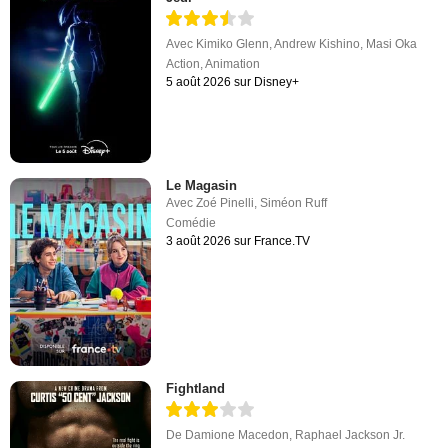
Avec
Kimiko Glenn
,
Andrew Kishino
,
Masi Oka
Action
,
Animation
5 août 2026 sur Disney+
Le Magasin
Avec
Zoé Pinelli
,
Siméon Ruff
Comédie
3 août 2026 sur France.TV
Fightland
De
Damione Macedon
,
Raphael Jackson Jr.