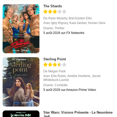
The Shards
De
Ryan Murphy
,
Bret Easton Ellis
Avec
Igby Rigney
,
Kaia Gerber
,
Homer Gere
Drame
,
Thriller
5 août 2026 sur FX Networks
Sterling Point
De
Megan Park
Avec
Ella Rubin
,
Amélie Hoeferle
,
Jacob
Whiteduck-Lavoie
Drame
,
Comédie
5 août 2026 sur Amazon Prime Video
Star Wars: Visions Présente - Le Neuvième
Jedi