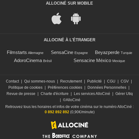
ALLOCINÉ SUR MOBILE
ALLOCINÉ À L'ÉTRANGER
Filmstarts
SensaCine
Beyazperde
Allemagne
Espagne
Turquie
AdoroCinema
Sensacine México
Brésil
Mexique
Contact
|
Qui sommes-nous
|
Recrutement
|
Publicité
|
CGU
|
CGV
|
Politique de cookies
|
Préférences cookies
|
Données Personnelles
|
Revue de presse
|
Charte d'écriture
|
Les services AlloCiné
|
Gérer Utiq
|
©AlloCiné
Retrouvez tous les horaires et infos de votre cinéma sur le numéro AlloCiné :
0 892 892 892
(0,90€/minute)