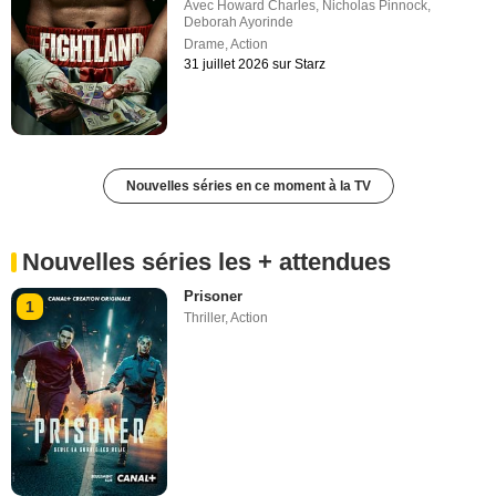
Avec
Howard Charles
,
Nicholas Pinnock
,
Deborah Ayorinde
Drame
,
Action
31 juillet 2026 sur Starz
Nouvelles séries en ce moment à la TV
Nouvelles séries les + attendues
Prisoner
1
Thriller
,
Action