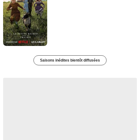
Saisons inédites bientôt diffusées