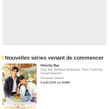
Nouvelles séries venant de commencer
Unlucky Bae
Avec
Mac Nattapat Nimjirawat
,
Tham Tupthong
Suwanrakanont
Romance
,
Drame
6 août 2026 sur Netflix