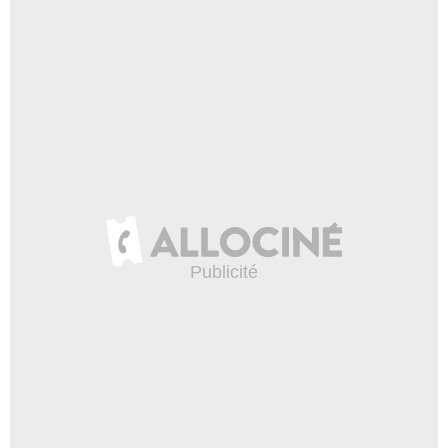
- 1 Episode :
6
Lanie Lim
Serveur au Chili 2
- 1 Episode :
12
Jim Cummings (II)
- 1 Episode :
2
Nick Jaine
Nick Jaine
- 1 Episode :
3
Jo D. Jonz
Sans-abris
- 1 Episode :
11
Paul Stevans
UCLA Guy
- 1 Episode :
2
Damon Standifer
Security Guard
- 1 Episode :
4
Randall Carver
L'homme dans la chambre d'hôtel
- 1 Episode :
7