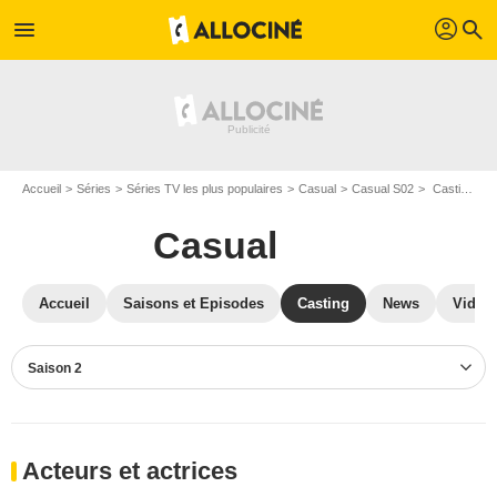
profil
menu
search
Accueil
Séries
Séries TV les plus populaires
Casual
Casual S02
Casting Casual S02
Casual
Accueil
Saisons et Episodes
Casting
News
Vidéo
Saison 2
Acteurs et actrices