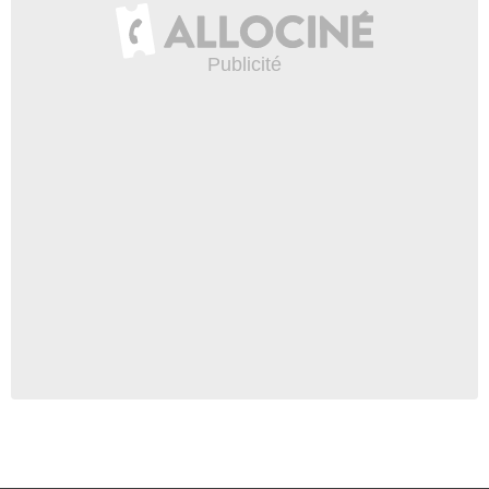
Yimmy Yim
Carol
- 1 Episode :
3
Cleveland Berto
Serveur
- 1 Episode :
7
Diana Hopper
Elle
- 1 Episode :
8
Ken Hodges
- 1 Episode :
9
Julie Berman
Leia
- 1 Episode :
9