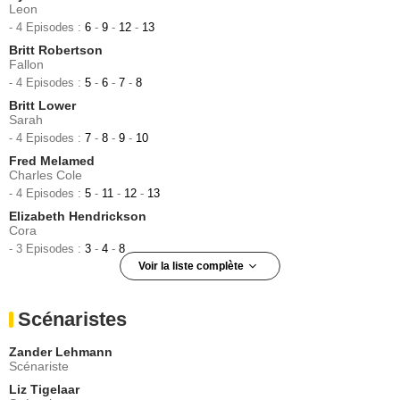
Leon
- 4 Episodes :
6
-
9
-
12
-
13
Britt Robertson
Fallon
- 4 Episodes :
5
-
6
-
7
-
8
Britt Lower
Sarah
- 4 Episodes :
7
-
8
-
9
-
10
Fred Melamed
Charles Cole
- 4 Episodes :
5
-
11
-
12
-
13
Elizabeth Hendrickson
Cora
- 3 Episodes :
3
-
4
-
8
Voir la liste complète
Kyle Bornheimer
Jack Briggs
Scénaristes
- 3 Episodes :
7
-
8
-
9
Karishma Ahluwalia
Zander Lehmann
Mara
Scénariste
- 2 Episodes :
1
-
2
Liz Tigelaar
Diana Gitelman