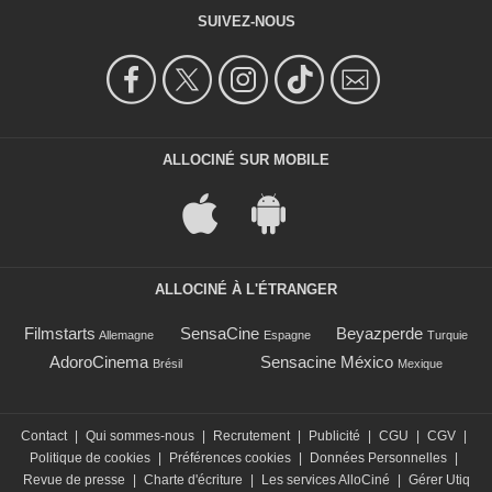
SUIVEZ-NOUS
ALLOCINÉ SUR MOBILE
ALLOCINÉ À L'ÉTRANGER
Filmstarts
SensaCine
Beyazperde
Allemagne
Espagne
Turquie
AdoroCinema
Sensacine México
Brésil
Mexique
Contact
|
Qui sommes-nous
|
Recrutement
|
Publicité
|
CGU
|
CGV
|
Politique de cookies
|
Préférences cookies
|
Données Personnelles
|
Revue de presse
|
Charte d'écriture
|
Les services AlloCiné
|
Gérer Utiq