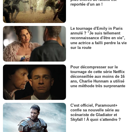
Tarniesha Stimage
reportée d'un an !
Serena
- 1 Episode :
1
Jen Tullock
Diane
Le tournage d'Emily in Paris
- 1 Episode :
2
annulé ? "Je suis tellement
reconnaissance d'être en vie",
Brianne Davis
une actrice a failli perdre la vie
Skye
sur la route
- 1 Episode :
3
Debbie Pollack
Dr Moravia
Pour décompresser sur le
- 1 Episode :
5
tournage de cette série Netflix
déconseillée aux moins de 16
Mark Green (XXV)
ans, Charlie Hunnam a utilisé
Matthew
une méthode très surprenante
- 1 Episode :
6
Roni Geva
Serveuse du Chili 1
C'est officiel, Paramount+
- 1 Episode :
12
confie sa nouvelle série au
Christopher Corbin
scénariste de Gladiator et
Jacko
Skyfall ! À quoi s'attendre ?
- 1 Episode :
2
Amy French