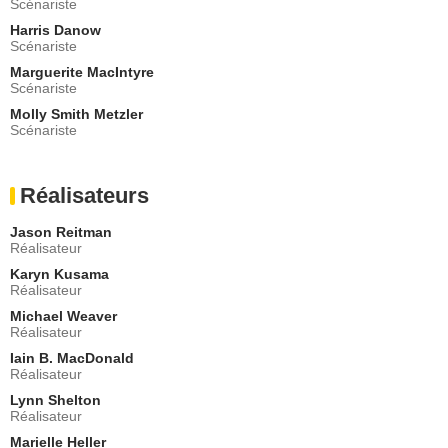
Scénariste
Sheri
Harris Danow
- 2 Episodes :
4
-
12
Scénariste
Sarah Beth Bassak
Infirmière Alexander
Marguerite MacIntyre
Scénariste
- 2 Episodes :
9
-
10
Molly Smith Metzler
Sean Poolman
Scénariste
Omar
- 2 Episodes :
3
-
4
Adam Lustick
Réalisateurs
Anthony
- 2 Episodes :
7
-
8
Jason Reitman
Cameron Sanders
Réalisateur
Pathetic Kid
Karyn Kusama
- 2 Episodes :
3
-
4
Réalisateur
Rebecca Avery
Michael Weaver
Judy
Réalisateur
- 1 Episode :
3
Iain B. MacDonald
Jessi Cooper
Réalisateur
Alexis
Lynn Shelton
- 1 Episode :
5
Réalisateur
Tasha Ames
Marielle Heller
Sonia