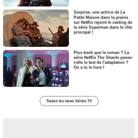
Miriam
- 1 Episode :
3
Surprise, une actrice de La
Petite Maison dans la prairie
Christine Corpuz
sur Netflix rejoint le casting de
Allie
la série Superman dans le rôle
- 1 Episode :
4
principal !
Rodrigo Rojas
Luis
- 1 Episode :
10
Plus trash que le roman ? La
Dave Michael Beaudrie
série Netflix The Shards passe-
Will
t-elle le test de l'adaptation ?
On a lu le livre !
- 1 Episode :
11
Tamarah Murley
Femme de cinquante ans
- 1 Episode :
13
Andy Forrest
Toutes les news Séries TV
- 1 Episode :
2
Sharon Battle
Dr. Desai
- 1 Episode :
5
James Austin Kerr
Max