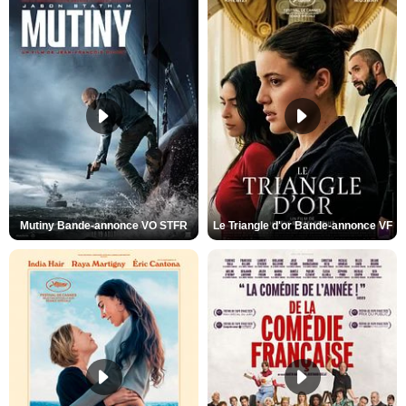
Mutiny Bande-annonce VO STFR
Le Triangle d'or Bande-annonce VF