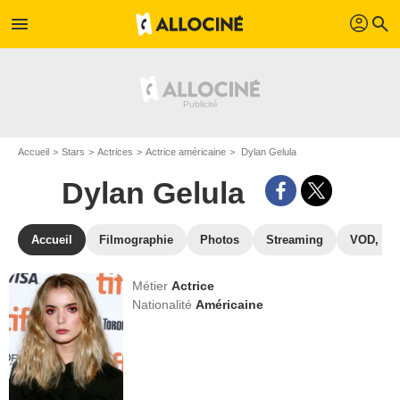
profil
menu
search
Accueil
Stars
Actrices
Actrice américaine
Dylan Gelula
Dylan Gelula
Accueil
Filmographie
Photos
Streaming
VOD, DV
Métier
Actrice
Nationalité
Américaine