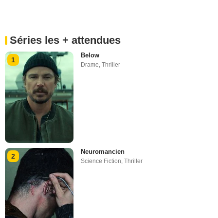
Séries les + attendues
Below
1
Drame
,
Thriller
Neuromancien
2
Science Fiction
,
Thriller