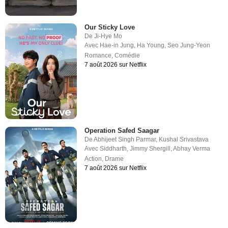
Our Sticky Love
De
Ji-Hye Mo
Avec
Hae-in Jung
,
Ha Young
,
Seo Jung-Yeon
Romance
,
Comédie
7 août 2026 sur Netflix
Operation Safed Saagar
De
Abhijeet Singh Parmar
,
Kushal Srivastava
Avec
Siddharth
,
Jimmy Shergill
,
Abhay Verma
Action
,
Drame
7 août 2026 sur Netflix