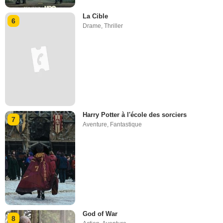
La Cible
6
Drame
,
Thriller
Harry Potter à l'école des sorciers
7
Aventure
,
Fantastique
God of War
8