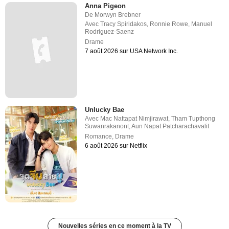
Anna Pigeon
De
Morwyn Brebner
Avec
Tracy Spiridakos
,
Ronnie Rowe
,
Manuel
Rodriguez-Saenz
Drame
7 août 2026 sur USA Network Inc.
Unlucky Bae
Avec
Mac Nattapat Nimjirawat
,
Tham Tupthong
Suwanrakanont
,
Aun Napat Patcharachavalit
Romance
,
Drame
6 août 2026 sur Netflix
Nouvelles séries en ce moment à la TV