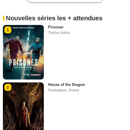
Nouvelles séries les + attendues
Prisoner
1
Thriller
,
Action
House of the Dragon
2
Fantastique
,
Drame