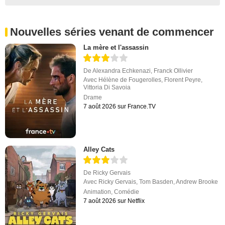
Nouvelles séries venant de commencer
La mère et l'assassin
De
Alexandra Echkenazi
,
Franck Ollivier
Avec
Hélène de Fougerolles
,
Florent Peyre
,
Vittoria Di Savoia
Drame
7 août 2026 sur France.TV
Alley Cats
De
Ricky Gervais
Avec
Ricky Gervais
,
Tom Basden
,
Andrew Brooke
Animation
,
Comédie
7 août 2026 sur Netflix