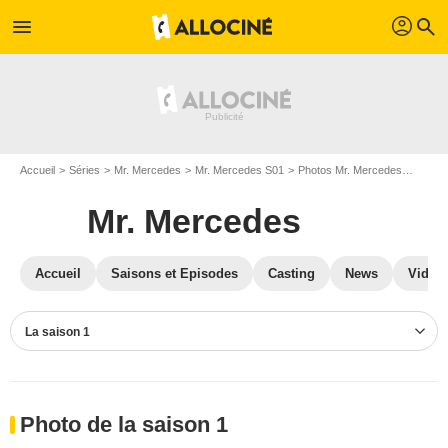
profil
menu
search
Accueil
Séries
Mr. Mercedes
Mr. Mercedes S01
Photos Mr. Mercedes
Photo
Mr. Mercedes
Accueil
Saisons et Episodes
Casting
News
Vidéo
La saison 1
Photo de la saison 1