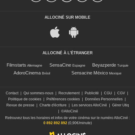
ALLOCINÉ SUR MOBILE
ALLOCINÉ À L'ÉTRANGER
Filmstarts
SensaCine
Beyazperde
Allemagne
Espagne
Turquie
AdoroCinema
Sensacine México
Brésil
Mexique
Contact
|
Qui sommes-nous
|
Recrutement
|
Publicité
|
CGU
|
CGV
|
Politique de cookies
|
Préférences cookies
|
Données Personnelles
|
Revue de presse
|
Charte d'écriture
|
Les services AlloCiné
|
Gérer Utiq
|
©AlloCiné
Retrouvez tous les horaires et infos de votre cinéma sur le numéro AlloCiné :
0 892 892 892
(0,90€/minute)