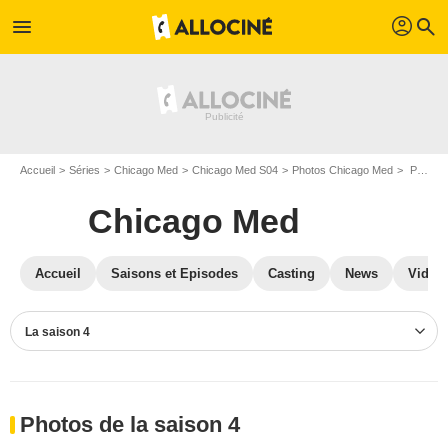
profil
menu
search
Accueil
Séries
Chicago Med
Chicago Med S04
Photos Chicago Med
Photos Chicago Med S04
Chicago Med
Accueil
Saisons et Episodes
Casting
News
Vidéo
La saison 4
Photos de la saison 4