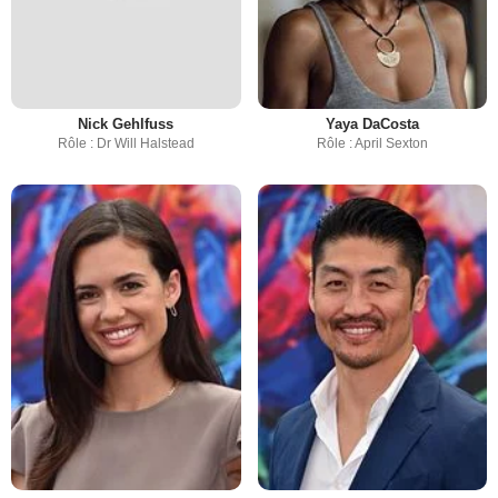
Nick Gehlfuss
Yaya DaCosta
Rôle : Dr Will Halstead
Rôle : April Sexton