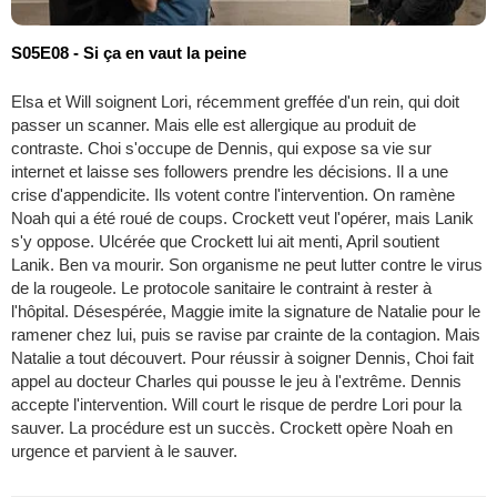
S05E08 - Si ça en vaut la peine
Elsa et Will soignent Lori, récemment greffée d'un rein, qui doit
passer un scanner. Mais elle est allergique au produit de
contraste. Choi s'occupe de Dennis, qui expose sa vie sur
internet et laisse ses followers prendre les décisions. Il a une
crise d'appendicite. Ils votent contre l'intervention. On ramène
Noah qui a été roué de coups. Crockett veut l'opérer, mais Lanik
s'y oppose. Ulcérée que Crockett lui ait menti, April soutient
Lanik. Ben va mourir. Son organisme ne peut lutter contre le virus
de la rougeole. Le protocole sanitaire le contraint à rester à
l'hôpital. Désespérée, Maggie imite la signature de Natalie pour le
ramener chez lui, puis se ravise par crainte de la contagion. Mais
Natalie a tout découvert. Pour réussir à soigner Dennis, Choi fait
appel au docteur Charles qui pousse le jeu à l'extrême. Dennis
accepte l'intervention. Will court le risque de perdre Lori pour la
sauver. La procédure est un succès. Crockett opère Noah en
urgence et parvient à le sauver.