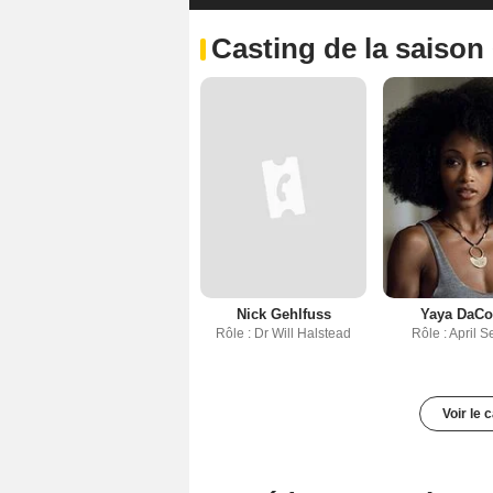
Casting de la saison
Nick Gehlfuss
Yaya DaCo
Rôle : Dr Will Halstead
Rôle : April S
Voir le 