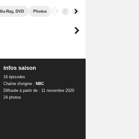
Blu-Ray, DVD
Photos
Audiences
Infos saison
16 épisodes
Chaîne d'origine :
NBC
Diffusée à partir de : 11 novembre 2020
24 photos