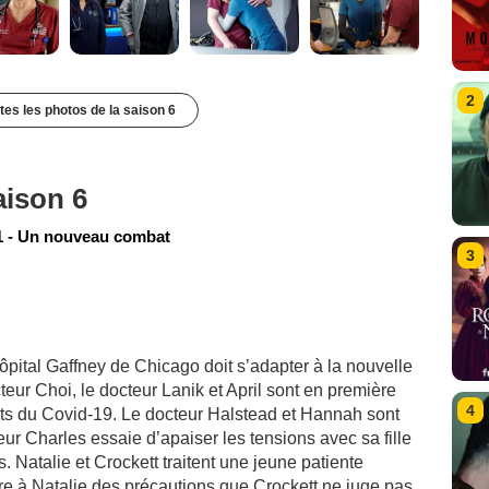
2
utes les photos de la saison 6
aison 6
 - Un nouveau combat
3
ôpital Gaffney de Chicago doit s’adapter à la nouvelle
eur Choi, le docteur Lanik et April sont en première
4
ints du Covid-19. Le docteur Halstead et Hannah sont
eur Charles essaie d’apaiser les tensions avec sa fille
Natalie et Crockett traitent une jeune patiente
dre à Natalie des précautions que Crockett ne juge pas