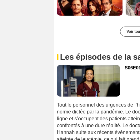
Voir to
Les épisodes de la s
S06E01
Tout le personnel des urgences de l’h
norme dictée par la pandémie. Le doct
ligne et s’occupent des patients atte
confrontés à une dure réalité. Le doct
Hannah suite aux récents événements. 
atteinte de leucémie, ce qui fait pren