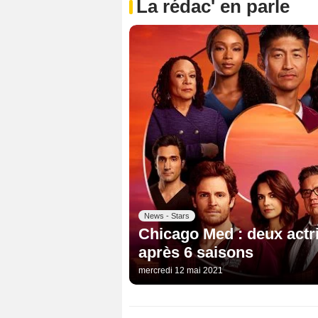
La rédac' en parle
News - Stars
Chicago Med : deux actri
après 6 saisons
mercredi 12 mai 2021