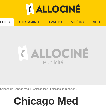
ÉRIES
STREAMING
TVACTU
VIDÉOS
VOD
Saisons de Chicago Med
Chicago Med : Episodes de la saison 6
Chicago Med