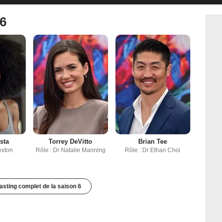
 6
sta
Torrey DeVitto
Brian Tee
exton
Rôle : Dr Natalie Manning
Rôle : Dr Ethan Choi
casting complet de la saison 6