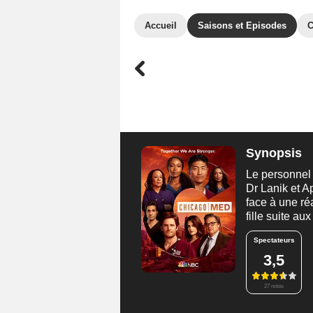
Accueil
Saisons et Episodes
C
Synopsis
Le personnel 
Dr Lanik et A
face à une réa
fille suite a
Spectateurs
3,5
27 notes