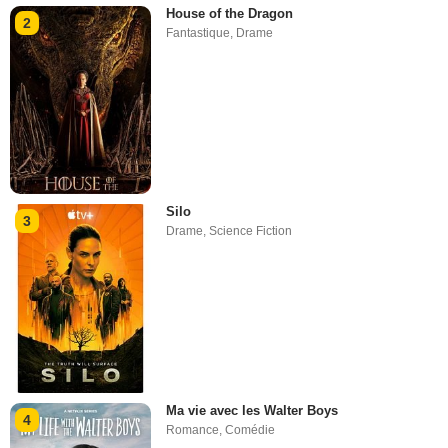
House of the Dragon
2
Fantastique
,
Drame
Silo
3
Drame
,
Science Fiction
Ma vie avec les Walter Boys
4
Romance
,
Comédie