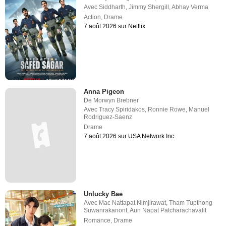
Avec
Siddharth
,
Jimmy Shergill
,
Abhay Verma
Action
,
Drame
7 août 2026 sur Netflix
Anna Pigeon
De
Morwyn Brebner
Avec
Tracy Spiridakos
,
Ronnie Rowe
,
Manuel
Rodriguez-Saenz
Drame
7 août 2026 sur USA Network Inc.
Unlucky Bae
Avec
Mac Nattapat Nimjirawat
,
Tham Tupthong
Suwanrakanont
,
Aun Napat Patcharachavalit
Romance
,
Drame