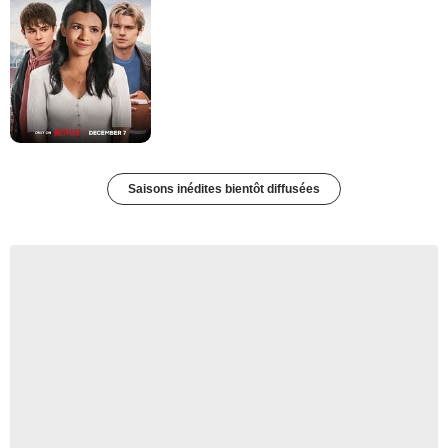
Saisons inédites bientôt diffusées