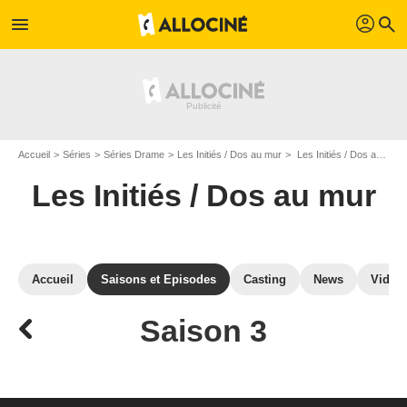
profil
menu
search
Accueil
Séries
Séries Drame
Les Initiés / Dos au mur
Les Initiés / Dos au mur : Episodes de la saison 3
Les Initiés / Dos au mur
Accueil
Saisons et Episodes
Casting
News
Vidéo
Saison 3