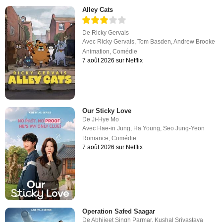
Alley Cats
De
Ricky Gervais
Avec
Ricky Gervais
,
Tom Basden
,
Andrew Brooke
Animation
,
Comédie
7 août 2026 sur Netflix
Our Sticky Love
De
Ji-Hye Mo
Avec
Hae-in Jung
,
Ha Young
,
Seo Jung-Yeon
Romance
,
Comédie
7 août 2026 sur Netflix
Operation Safed Saagar
De
Abhijeet Singh Parmar
,
Kushal Srivastava