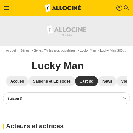
profil
menu
search
Accueil
Séries
Séries TV les plus populaires
Lucky Man
Lucky Man S03
Cas
Lucky Man
Accueil
Saisons et Episodes
Casting
News
Vidéo
Saison 3
Acteurs et actrices