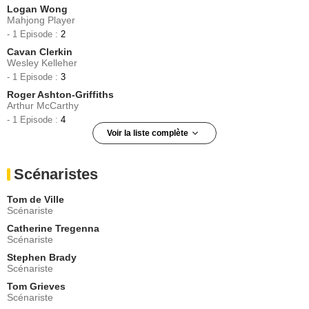
Logan Wong
Mahjong Player
- 1 Episode :
2
Cavan Clerkin
Wesley Kelleher
- 1 Episode :
3
Roger Ashton-Griffiths
Arthur McCarthy
- 1 Episode :
4
Voir la liste complète
Dritan Kastrati
Edon Pasha
Scénaristes
- 1 Episode :
5
Holly Taylor
Tom de Ville
Jeune fille
Scénariste
- 1 Episode :
8
Catherine Tregenna
Yennis Cheung-Yan
Scénariste
Shaolin To
Stephen Brady
- 1 Episode :
1
Scénariste
Tony Tang
Mahjong Player
Tom Grieves
Scénariste
- 1 Episode :
2