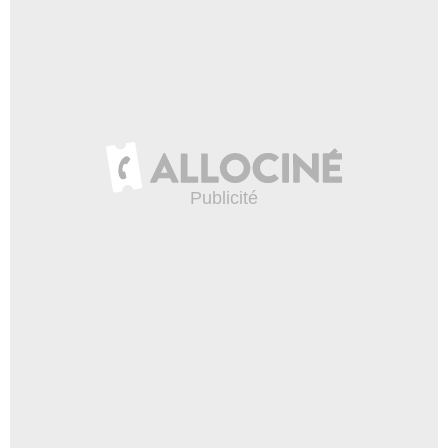
Morgan Copeland
- 1 Episode :
6
Nick Moran
Darius Kelleher
- 1 Episode :
3
Zak Shukor
Oncle Kang
- 1 Episode :
5
David Yip
Tai Jing
- 1 Episode :
5