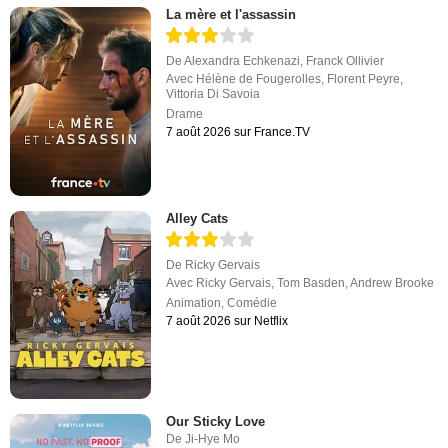
La mère et l'assassin
De
Alexandra Echkenazi
,
Franck Ollivier
Avec
Hélène de Fougerolles
,
Florent Peyre
,
Vittoria Di Savoia
Drame
7 août 2026 sur France.TV
Alley Cats
De
Ricky Gervais
Avec
Ricky Gervais
,
Tom Basden
,
Andrew Brooke
Animation
,
Comédie
7 août 2026 sur Netflix
Our Sticky Love
De
Ji-Hye Mo