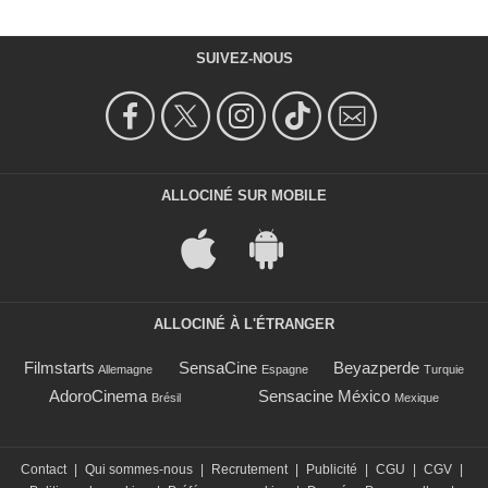
SUIVEZ-NOUS
ALLOCINÉ SUR MOBILE
ALLOCINÉ À L'ÉTRANGER
Filmstarts
SensaCine
Beyazperde
Allemagne
Espagne
Turquie
AdoroCinema
Sensacine México
Brésil
Mexique
Contact
|
Qui sommes-nous
|
Recrutement
|
Publicité
|
CGU
|
CGV
|