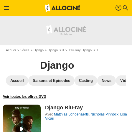
profil
menu
search
Accueil
Séries
Django
Django S01
Blu-Ray Django S01
Django
Accueil
Saisons et Episodes
Casting
News
Vidéo
Voir toutes les offres DVD
Django Blu-ray
Avec
Matthias Schoenaerts
,
Nicholas Pinnock
,
Lisa
Vicari