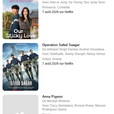
Avec
Hae-in Jung
,
Ha Young
,
Seo Jung-Yeon
Romance
,
Comédie
7 août 2026 sur Netflix
Operation Safed Saagar
De
Abhijeet Singh Parmar
,
Kushal Srivastava
Avec
Siddharth
,
Jimmy Shergill
,
Abhay Verma
Action
,
Drame
7 août 2026 sur Netflix
Anna Pigeon
De
Morwyn Brebner
Avec
Tracy Spiridakos
,
Ronnie Rowe
,
Manuel
Rodriguez-Saenz