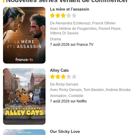
La mère et l'assassin
De
Alexandra Echkenazi
,
Franck Ollivier
Avec
Hélène de Fougerolles
,
Florent Peyre
,
Vittoria Di Savoia
Drame
7 août 2026 sur France.TV
Alley Cats
De
Ricky Gervais
Avec
Ricky Gervais
,
Tom Basden
,
Andrew Brooke
Animation
,
Comédie
7 août 2026 sur Netflix
Our Sticky Love