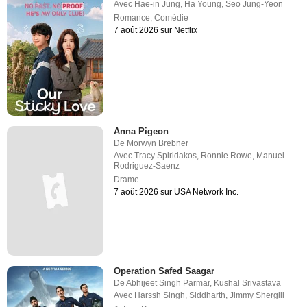
Avec
Hae-in Jung
,
Ha Young
,
Seo Jung-Yeon
Romance
,
Comédie
7 août 2026 sur Netflix
Anna Pigeon
De
Morwyn Brebner
Avec
Tracy Spiridakos
,
Ronnie Rowe
,
Manuel
Rodriguez-Saenz
Drame
7 août 2026 sur USA Network Inc.
Operation Safed Saagar
De
Abhijeet Singh Parmar
,
Kushal Srivastava
Avec
Harssh Singh
,
Siddharth
,
Jimmy Shergill