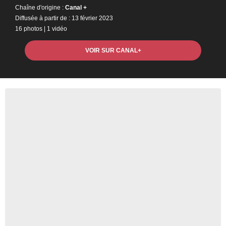
Chaîne d'origine :
Canal +
Diffusée à partir de : 13 février 2023
16 photos
|
1 vidéo
VOIR SUR CANAL+