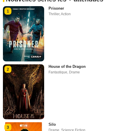
Prisoner
1
Thriller
,
Action
House of the Dragon
2
Fantastique
,
Drame
Silo
3
Drame
,
Science Fiction