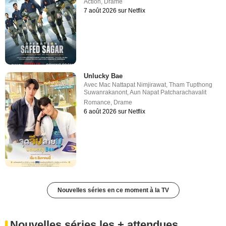
Action
,
Drame
7 août 2026 sur Netflix
Unlucky Bae
Avec
Mac Nattapat Nimjirawat
,
Tham Tupthong
Suwanrakanont
,
Aun Napat Patcharachavalit
Romance
,
Drame
6 août 2026 sur Netflix
Nouvelles séries en ce moment à la TV
Nouvelles séries les + attendues