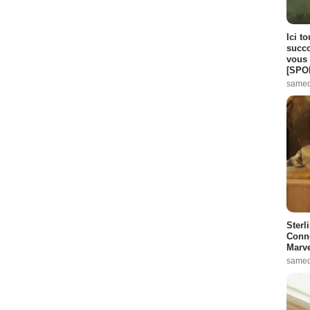
Ici t
succo
vous 
[SPO
samed
Sterl
Conno
Marve
samed