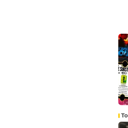
de :
3
ode :
4
sode :
3
e :
4
4
- 1 Episode :
3
e :
4
pisode :
3
To
e :
3