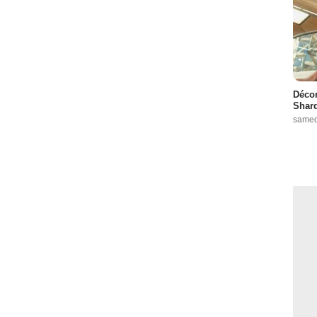
Décon
Shard
samed