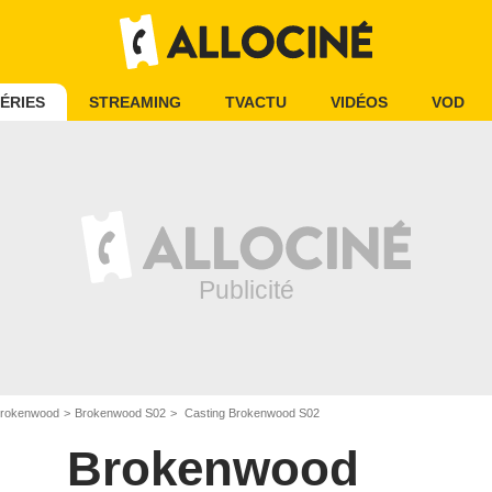
ÉRIES
STREAMING
TVACTU
VIDÉOS
VOD
rokenwood
Brokenwood S02
Casting Brokenwood S02
Brokenwood