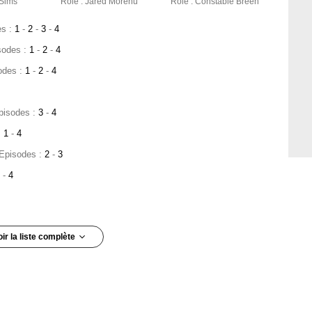
 Sims
Rôle : Jared Morehu
Rôle : Constable Breen
es :
1
-
2
-
3
-
4
sodes :
1
-
2
-
4
odes :
1
-
2
-
4
Episodes :
3
-
4
:
1
-
4
 Episodes :
2
-
3
2
-
4
oir la liste complète
e :
4