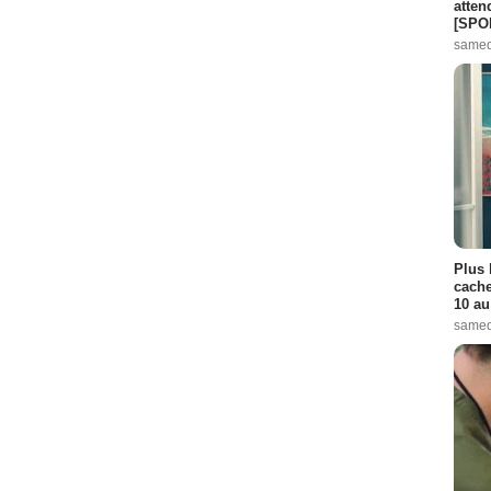
atten
[SPO
samed
Plus 
cache
10 au
samed