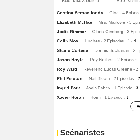
Rôle : Mike Shepherd
Rôle : Kristin
Cristina Serban Ionda
Gina
- 4 Episod
Elizabeth McRae
Mrs. Marlowe
- 3 Epi
Jodie Rimmer
Gloria Ginsberg
- 3 Epis
Colin Moy
Hughes
- 2 Episodes :
1
-
4
Shane Cortese
Dennis Buchanan
- 2 
Jason Hoyte
Ray Neilson
- 2 Episodes 
Roy Ward
Révérend Lucas Greene
- 2
Phil Peleton
Neil Bloom
- 2 Episodes :
Ingrid Park
Jools Fahey
- 1 Episode :
3
Xavier Horan
Hemi
- 1 Episode :
1
V
Jacque Drew
Celia Lazenby
- 1 Episod
Brett Coutts
Gazza
- 1 Episode :
1
Scénaristes
Peter Hambleton
Ralph
- 1 Episode :
2