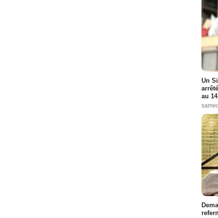
Un Si
arrêt
au 14
samed
Demai
refer