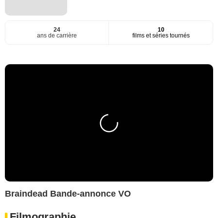
24
10
ans de carrière
films et séries tournés
Braindead Bande-annonce VO
Filmographie