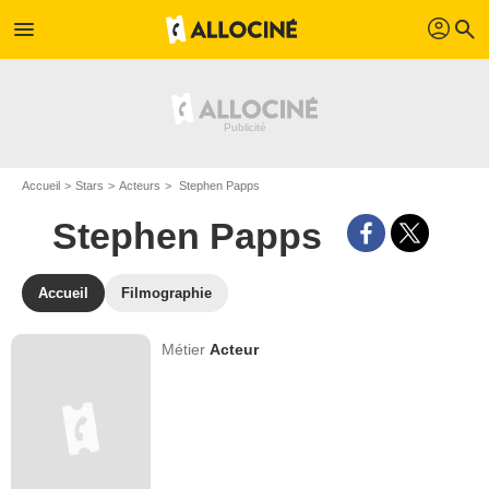
profil
menu
search
Accueil
Stars
Acteurs
Stephen Papps
Stephen Papps
Accueil
Filmographie
Métier
Acteur