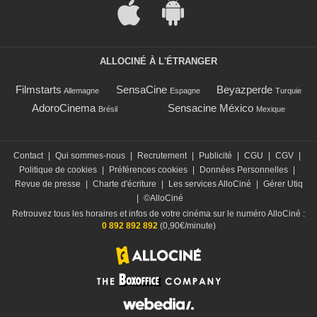
ALLOCINÉ À L'ÉTRANGER
Filmstarts
SensaCine
Beyazperde
Allemagne
Espagne
Turquie
AdoroCinema
Sensacine México
Brésil
Mexique
Contact
|
Qui sommes-nous
|
Recrutement
|
Publicité
|
CGU
|
CGV
|
Politique de cookies
|
Préférences cookies
|
Données Personnelles
|
Revue de presse
|
Charte d'écriture
|
Les services AlloCiné
|
Gérer Utiq
|
©AlloCiné
Retrouvez tous les horaires et infos de votre cinéma sur le numéro AlloCiné :
0 892 892 892
(0,90€/minute)