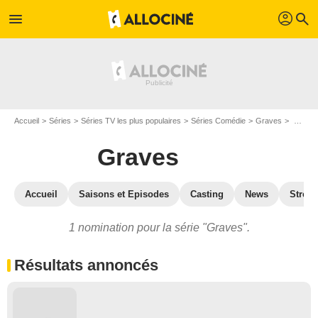
profil
menu
search
Accueil
Séries
Séries TV les plus populaires
Séries Comédie
Graves
Graves : prix et nominations
Graves
Accueil
Saisons et Episodes
Casting
News
Strea
1 nomination pour la série "Graves".
Résultats annoncés