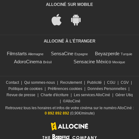
ALLOCINÉ SUR MOBILE
ALLOCINÉ À L'ÉTRANGER
Filmstarts
SensaCine
Beyazperde
Allemagne
Espagne
Turquie
AdoroCinema
Sensacine México
Brésil
Mexique
Contact
|
Qui sommes-nous
|
Recrutement
|
Publicité
|
CGU
|
CGV
|
Politique de cookies
|
Préférences cookies
|
Données Personnelles
|
Revue de presse
|
Charte d'écriture
|
Les services AlloCiné
|
Gérer Utiq
|
©AlloCiné
Retrouvez tous les horaires et infos de votre cinéma sur le numéro AlloCiné :
0 892 892 892
(0,90€/minute)