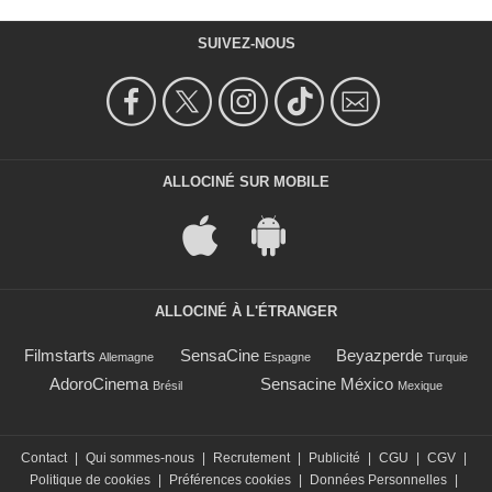
SUIVEZ-NOUS
ALLOCINÉ SUR MOBILE
ALLOCINÉ À L'ÉTRANGER
Filmstarts
SensaCine
Beyazperde
Allemagne
Espagne
Turquie
AdoroCinema
Sensacine México
Brésil
Mexique
Contact
|
Qui sommes-nous
|
Recrutement
|
Publicité
|
CGU
|
CGV
|
Politique de cookies
|
Préférences cookies
|
Données Personnelles
|