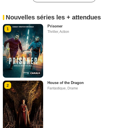
Nouvelles séries les + attendues
Prisoner
1
Thriller
,
Action
House of the Dragon
2
Fantastique
,
Drame