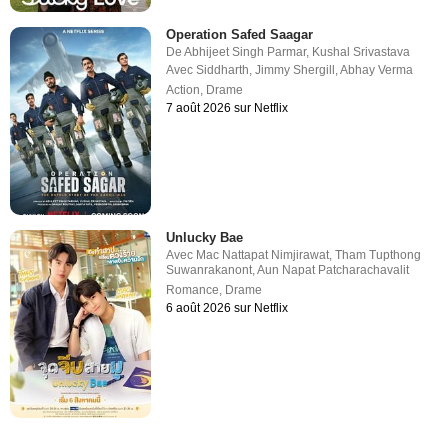
Operation Safed Saagar
De
Abhijeet Singh Parmar
,
Kushal Srivastava
Avec
Siddharth
,
Jimmy Shergill
,
Abhay Verma
Action
,
Drame
7 août 2026 sur Netflix
Unlucky Bae
Avec
Mac Nattapat Nimjirawat
,
Tham Tupthong
Suwanrakanont
,
Aun Napat Patcharachavalit
Romance
,
Drame
6 août 2026 sur Netflix