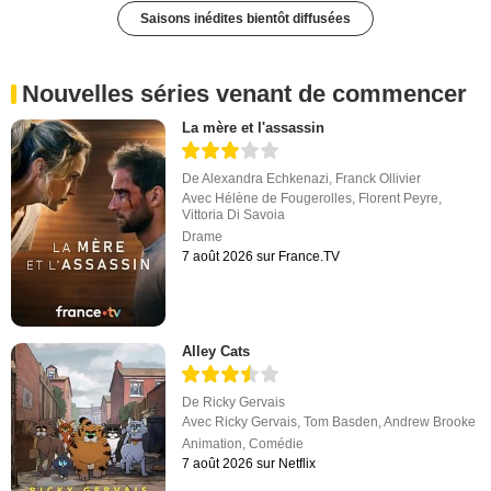
Saisons inédites bientôt diffusées
Nouvelles séries venant de commencer
La mère et l'assassin
De
Alexandra Echkenazi
,
Franck Ollivier
Avec
Hélène de Fougerolles
,
Florent Peyre
,
Vittoria Di Savoia
Drame
7 août 2026 sur France.TV
Alley Cats
De
Ricky Gervais
Avec
Ricky Gervais
,
Tom Basden
,
Andrew Brooke
Animation
,
Comédie
7 août 2026 sur Netflix