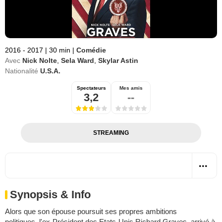
2016 - 2017
|
30 min
|
Comédie
Avec
Nick Nolte
,
Sela Ward
,
Skylar Astin
Nationalité
U.S.A.
Spectateurs
Mes amis
3,2
--
STREAMING
Synopsis & Info
Alors que son épouse poursuit ses propres ambitions
politiques, l'ex-Président des Etats-Unis Richard Graves, arrivé à