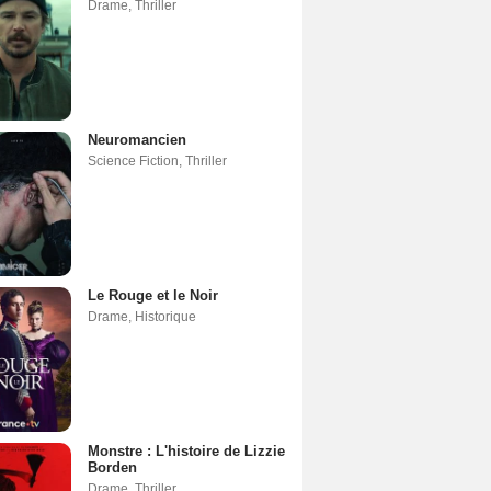
Drame
,
Thriller
Neuromancien
Science Fiction
,
Thriller
Le Rouge et le Noir
Drame
,
Historique
Monstre : L'histoire de Lizzie
Borden
Drame
,
Thriller