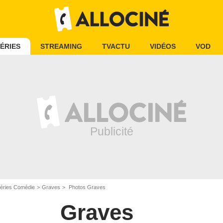
ÉRIES
STREAMING
TVACTU
VIDÉOS
VOD
éries Comédie
Graves
Photos Graves
Graves