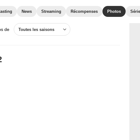
asting
News
Streaming
Récompenses
Photos
Série
os de
Toutes les saisons
2