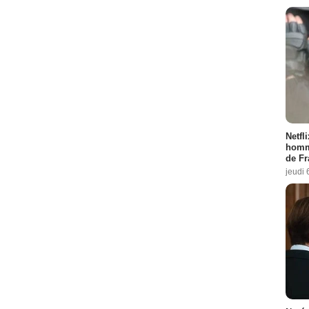
Netfl
homma
de Fr
jeudi 