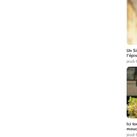
Un Si
l’épi
jeudi 
Ici t
mouch
jeudi 