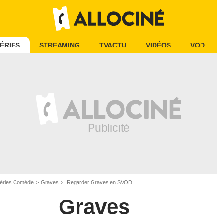
ÉRIES
STREAMING
TVACTU
VIDÉOS
VOD
éries Comédie
Graves
Regarder Graves en SVOD
Graves