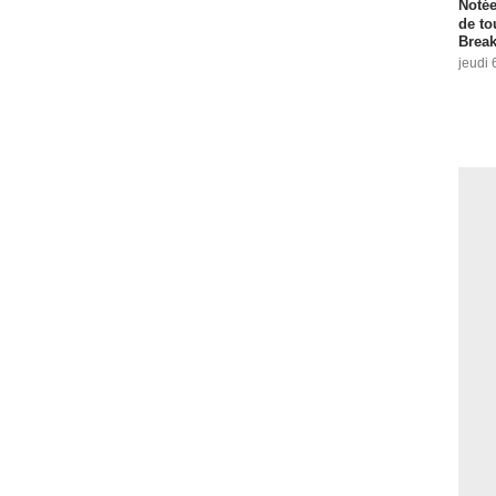
Notée
de to
Break
jeudi 