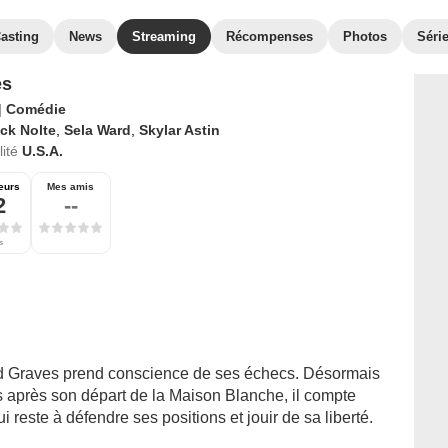
asting
News
Streaming
Récompenses
Photos
Série
es
|
Comédie
ck Nolte
,
Sela Ward
,
Skylar Astin
ité
U.S.A.
eurs
Mes amis
2
--
s
rd Graves prend conscience de ses échecs. Désormais
s après son départ de la Maison Blanche, il compte
i reste à défendre ses positions et jouir de sa liberté.