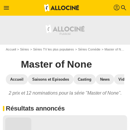
profil
menu
search
Accueil
Séries
Séries TV les plus populaires
Séries Comédie
Master of None
Master of None
Accueil
Saisons et Episodes
Casting
News
Vidéo
2 prix et 12 nominations pour la série "Master of None".
Résultats annoncés