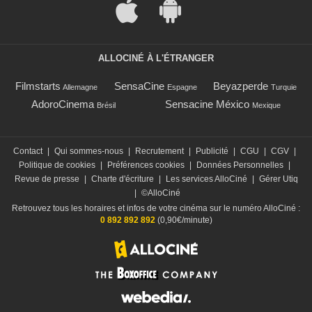
ALLOCINÉ À L'ÉTRANGER
Filmstarts
SensaCine
Beyazperde
Allemagne
Espagne
Turquie
AdoroCinema
Sensacine México
Brésil
Mexique
Contact
|
Qui sommes-nous
|
Recrutement
|
Publicité
|
CGU
|
CGV
|
Politique de cookies
|
Préférences cookies
|
Données Personnelles
|
Revue de presse
|
Charte d'écriture
|
Les services AlloCiné
|
Gérer Utiq
|
©AlloCiné
Retrouvez tous les horaires et infos de votre cinéma sur le numéro AlloCiné :
0 892 892 892
(0,90€/minute)