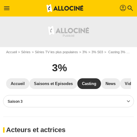
profil
menu
search
Accueil
Séries
Séries TV les plus populaires
3%
3% S03
Casting 3% S03
3%
Accueil
Saisons et Episodes
Casting
News
Vidéo
Saison 3
Acteurs et actrices