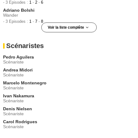
- 3 Episodes :
1
-
2
-
6
Adriano Bolshi
Wander
- 3 Episodes :
1
-
7
-
8
Voir la liste complète
Fernando Sampaio
Noel
Scénaristes
- 2 Episodes :
1
-
5
Fernanda Vasconcellos
Pedro Aguilera
Laís
Scénariste
- 2 Episodes :
4
-
8
Andrea Midori
Roberta Calza
Scénariste
Ivana
Marcelo Montenegro
- 2 Episodes :
3
-
8
Scénariste
Silvio Guindane
Elano
Ivan Nakamura
Scénariste
- 2 Episodes :
4
-
8
Denis Nielsen
Teka Romualdo
Scénariste
Larissa
- 2 Episodes :
5
-
7
Carol Rodrigues
Scénariste
Michel Waisman
Guarda Marcio