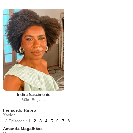
Indira Nascimento
Rôle : Regiane
Fernando Rubro
Xavier
- 8 Episodes :
1
-
2
-
3
-
4
-
5
-
6
-
7
-
8
Amanda Magalhães