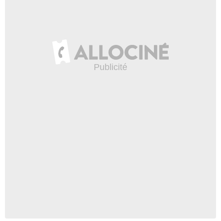
Ernani Sanchez
Renato
- 1 Episode :
4
Thaís Ferrara
Valéria
- 1 Episode :
1