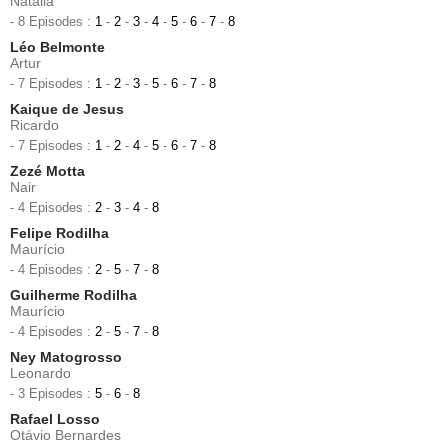
Natália
- 8 Episodes :
1
-
2
-
3
-
4
-
5
-
6
-
7
-
8
Léo Belmonte
Artur
- 7 Episodes :
1
-
2
-
3
-
5
-
6
-
7
-
8
Kaique de Jesus
Ricardo
- 7 Episodes :
1
-
2
-
4
-
5
-
6
-
7
-
8
Zezé Motta
Nair
- 4 Episodes :
2
-
3
-
4
-
8
Felipe Rodilha
Maurício
- 4 Episodes :
2
-
5
-
7
-
8
Guilherme Rodilha
Maurício
- 4 Episodes :
2
-
5
-
7
-
8
Ney Matogrosso
Leonardo
- 3 Episodes :
5
-
6
-
8
Rafael Losso
Otávio Bernardes