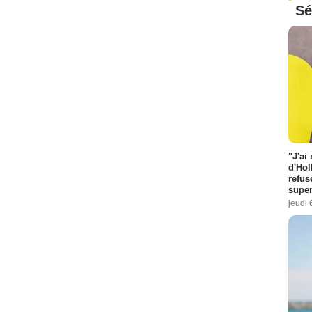
Sé
"J'ai
d'Hol
refus
super
jeudi 