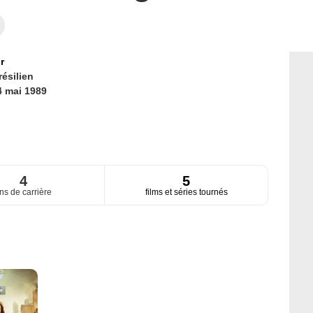
r
résilien
4 mai 1989
4
5
ns de carrière
films et séries tournés