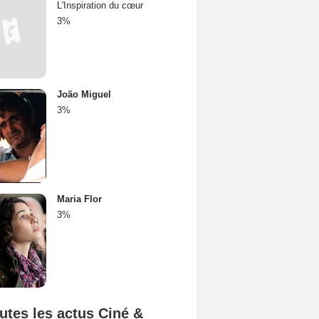
L'Inspiration du cœur
3%
João Miguel
3%
Maria Flor
3%
utes les actus Ciné &