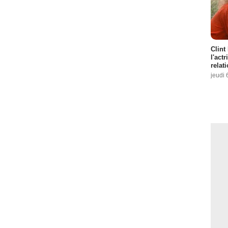
Clint
l'act
relat
jeudi 