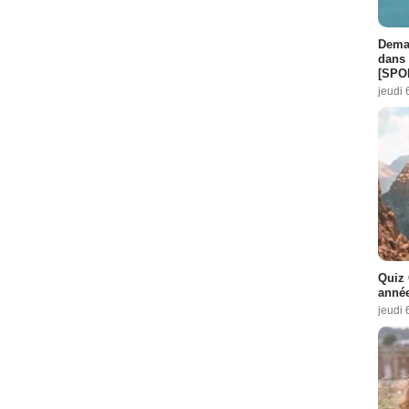
Demai
dans 
[SPO
jeudi 
Quiz 
année
jeudi 