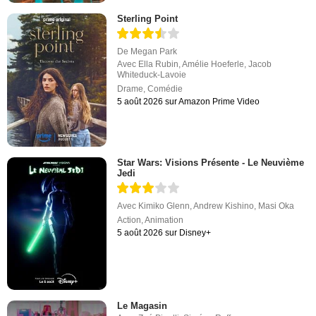
Sterling Point
De
Megan Park
Avec
Ella Rubin
,
Amélie Hoeferle
,
Jacob
Whiteduck-Lavoie
Drame
,
Comédie
5 août 2026 sur Amazon Prime Video
Star Wars: Visions Présente - Le Neuvième
Jedi
Avec
Kimiko Glenn
,
Andrew Kishino
,
Masi Oka
Action
,
Animation
5 août 2026 sur Disney+
Le Magasin