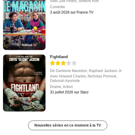
Avec
Zoé Pinelli
,
Siméon Ruff
Comédie
3 août 2026 sur France.TV
Fightland
De
Damione Macedon
,
Raphael Jackson Jr.
Avec
Howard Charles
,
Nicholas Pinnock
,
Deborah Ayorinde
Drame
,
Action
31 juillet 2026 sur Starz
Nouvelles séries en ce moment à la TV