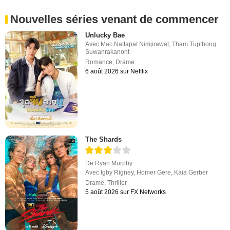
Nouvelles séries venant de commencer
Unlucky Bae
Avec
Mac Nattapat Nimjirawat
,
Tham Tupthong
Suwanrakanont
Romance
,
Drame
6 août 2026 sur Netflix
The Shards
De
Ryan Murphy
Avec
Igby Rigney
,
Homer Gere
,
Kaia Gerber
Drame
,
Thriller
5 août 2026 sur FX Networks