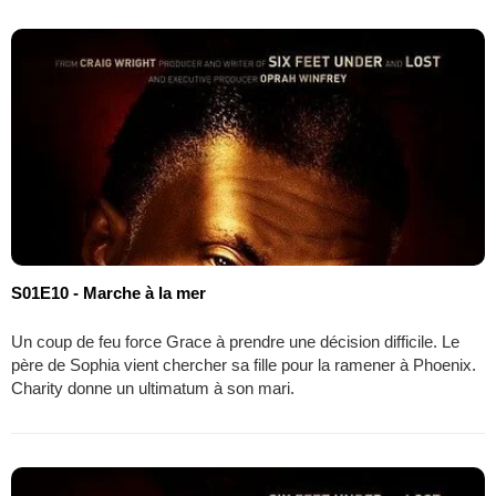
S01E10 - Marche à la mer
Un coup de feu force Grace à prendre une décision difficile. Le
père de Sophia vient chercher sa fille pour la ramener à Phoenix.
Charity donne un ultimatum à son mari.