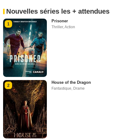
Nouvelles séries les + attendues
Prisoner
1
Thriller
,
Action
House of the Dragon
2
Fantastique
,
Drame