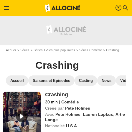
profil
menu
search
Accueil
Séries
Séries TV les plus populaires
Séries Comédie
Crashing
Regar
Crashing
Accueil
Saisons et Episodes
Casting
News
Vidéo
Crashing
30 min
|
Comédie
Créée par
Pete Holmes
Avec
Pete Holmes
,
Lauren Lapkus
,
Artie
Lange
Nationalité
U.S.A.