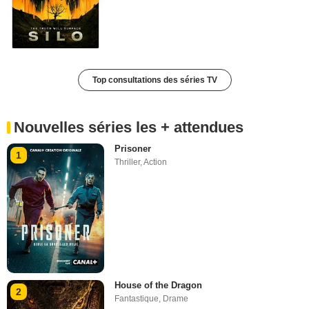
Top consultations des séries TV
Nouvelles séries les + attendues
Prisoner
1
Thriller
,
Action
House of the Dragon
2
Fantastique
,
Drame