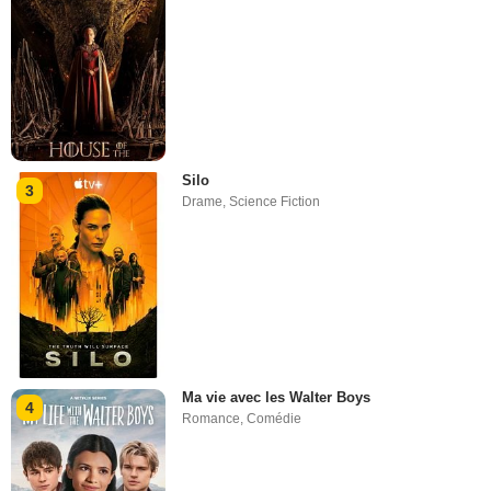
Silo
3
Drame
,
Science Fiction
Ma vie avec les Walter Boys
4
Romance
,
Comédie