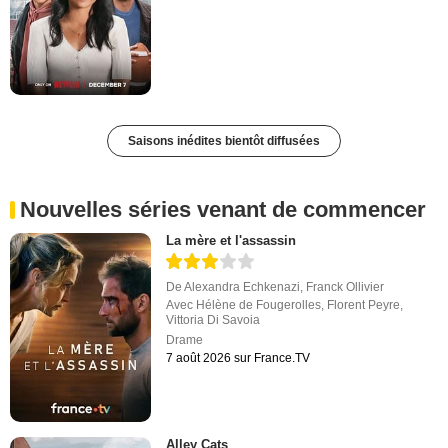
Saisons inédites bientôt diffusées
Nouvelles séries venant de commencer
La mère et l'assassin
De
Alexandra Echkenazi
,
Franck Ollivier
Avec
Hélène de Fougerolles
,
Florent Peyre
,
Vittoria Di Savoia
Drame
7 août 2026 sur France.TV
Alley Cats