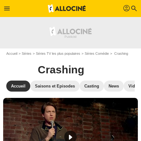
profil
menu
search
Accueil
Séries
Séries TV les plus populaires
Séries Comédie
Crashing
Crashing
Accueil
Saisons et Episodes
Casting
News
Vidéo