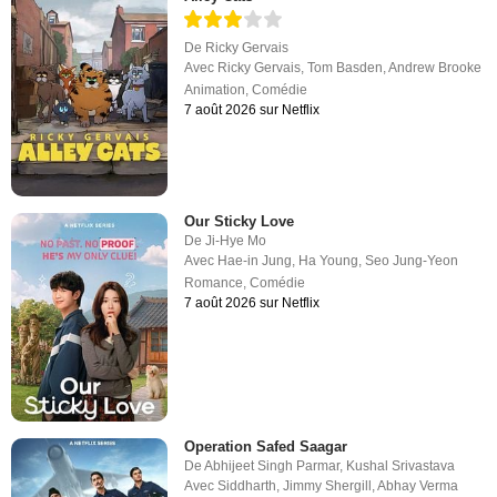
De
Ricky Gervais
Avec
Ricky Gervais
,
Tom Basden
,
Andrew Brooke
Animation
,
Comédie
7 août 2026 sur Netflix
Our Sticky Love
De
Ji-Hye Mo
Avec
Hae-in Jung
,
Ha Young
,
Seo Jung-Yeon
Romance
,
Comédie
7 août 2026 sur Netflix
Operation Safed Saagar
De
Abhijeet Singh Parmar
,
Kushal Srivastava
Avec
Siddharth
,
Jimmy Shergill
,
Abhay Verma