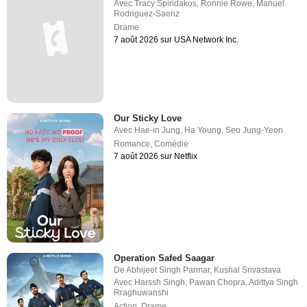
Avec
Tracy Spiridakos
,
Ronnie Rowe
,
Manuel
Rodriguez-Saenz
Drame
7 août 2026 sur USA Network Inc.
Our Sticky Love
Avec
Hae-in Jung
,
Ha Young
,
Seo Jung-Yeon
Romance
,
Comédie
7 août 2026 sur Netflix
Operation Safed Saagar
De
Abhijeet Singh Parmar
,
Kushal Srivastava
Avec
Harssh Singh
,
Pawan Chopra
,
Adittya Singh
Rraghuwanshi
Action
,
Drame