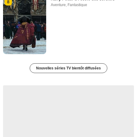
8
Aventure
,
Fantastique
Nouvelles séries TV bientôt diffusées