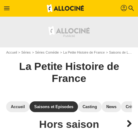
profil
menu
search
Accueil
Séries
Séries Comédie
La Petite Histoire de France
Saisons de La Petite Histoire de France
La Petite Histoire de
France
Accueil
Saisons et Episodes
Casting
News
Critiq
Hors saison