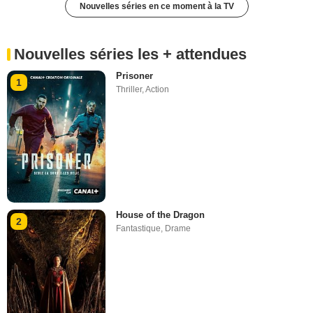
Nouvelles séries en ce moment à la TV
Nouvelles séries les + attendues
Prisoner
1
Thriller
,
Action
House of the Dragon
2
Fantastique
,
Drame