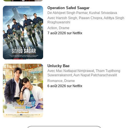
Operation Safed Saagar
De
Abhijeet Singh Parmar
,
Kushal Srivastava
Avec
Harssh Singh
,
Pawan Chopra
,
Adittya Singh
Rraghuwanshi
Action
,
Drame
7 août 2026 sur Netflix
Unlucky Bae
Avec
Mac Nattapat Nimjirawat
,
Tham Tupthong
Suwanrakanont
,
Aun Napat Patcharachavalit
Romance
,
Drame
6 août 2026 sur Netflix