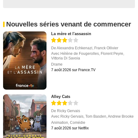
Nouvelles séries venant de commencer
La mère et l'assassin
De
Alexandra Echkenazi
,
Franck Ollivier
Avec
Hélène de Fougerolles
,
Florent Peyre
,
Vittoria Di Savoia
Drame
7 août 2026 sur France.TV
Alley Cats
De
Ricky Gervais
Avec
Ricky Gervais
,
Tom Basden
,
Andrew Brooke
Animation
,
Comédie
7 août 2026 sur Netflix