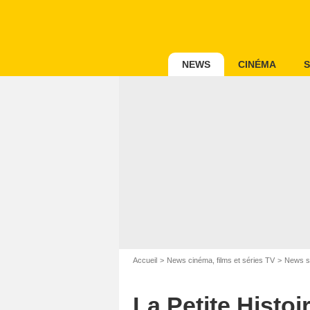
NEWS
CINÉMA
S
Accueil
News cinéma, films et séries TV
News s
La Petite Histoi