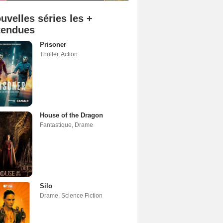
uvelles séries les +
tendues
Prisoner
Thriller
,
Action
House of the Dragon
Fantastique
,
Drame
Silo
Drame
,
Science Fiction