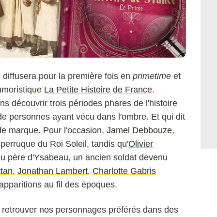
iffusera pour la première fois en
primetime
et
humoristique
La Petite Histoire de France
.
 découvrir trois périodes phares de l'histoire
de personnes ayant vécu dans l'ombre. Et qui dit
s de marque. Pour l'occasion,
Jamel Debbouze
,
 perruque du Roi Soleil, tandis qu'
Olivier
du père d'Ysabeau, un ancien soldat devenu
ttan
,
Jonathan Lambert
,
Charlotte Gabris
apparitions au fil des époques.
 retrouver nos personnages préférés dans des