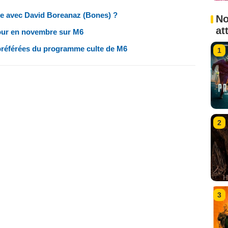
ie avec David Boreanaz (Bones) ?
No
at
tour en novembre sur M6
 préférées du programme culte de M6
1
2
3