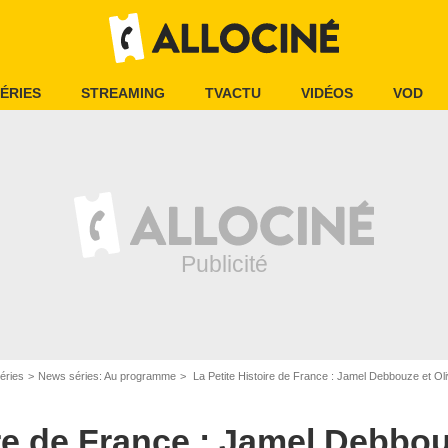
ÉRIES
STREAMING
TVACTU
VIDÉOS
VOD
éries
News séries: Au programme
La Petite Histoire de France : Jamel Debbouze et Olivier 
re de France : Jamel Debbouz