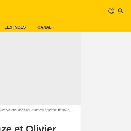
profil
search
LES INDÉS
CANAL+
Marchal dans un Prime exceptionnel fin novembre sur W9
e et Olivier