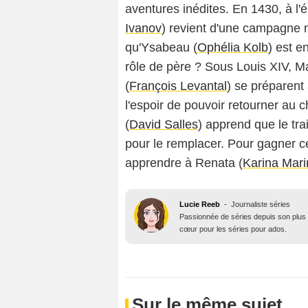
aventures inédites. En 1430, à l
Ivanov
) revient d'une campagne m
qu'Ysabeau (
Ophélia Kolb
) est e
rôle de père ? Sous Louis XIV, Ma
(
François Levantal
) se préparent
l'espoir de pouvoir retourner au 
(
David Salles
) apprend que le tra
pour le remplacer. Pour gagner ce
apprendre à Renata (
Karina Mar
Lucie Reeb
-
Journaliste séries
Passionnée de séries depuis son plus j
cœur pour les séries pour ados.
Sur le même sujet