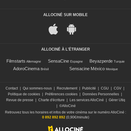
ALLOCINÉ SUR MOBILE
ALLOCINÉ À L'ÉTRANGER
Filmstarts
SensaCine
Beyazperde
Allemagne
Espagne
Turquie
AdoroCinema
Sensacine México
Brésil
Mexique
Contact
|
Qui sommes-nous
|
Recrutement
|
Publicité
|
CGU
|
CGV
|
Politique de cookies
|
Préférences cookies
|
Données Personnelles
|
Revue de presse
|
Charte d'écriture
|
Les services AlloCiné
|
Gérer Utiq
|
©AlloCiné
Retrouvez tous les horaires et infos de votre cinéma sur le numéro AlloCiné :
0 892 892 892
(0,90€/minute)