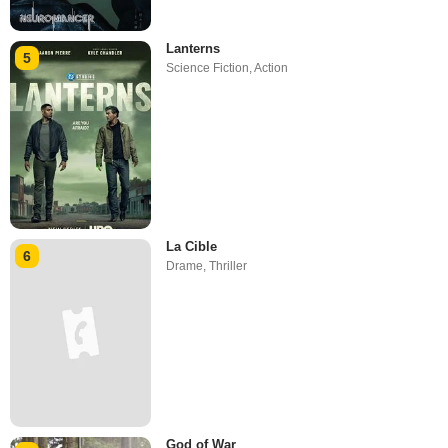
Lanterns
5
Science Fiction
,
Action
La Cible
6
Drame
,
Thriller
God of War