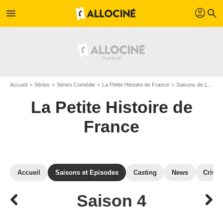
profil
menu
search
Accueil
Séries
Séries Comédie
La Petite Histoire de France
Saisons de La Petite Histoire de France
La Petite Histoire de
France
Accueil
Saisons et Episodes
Casting
News
Critiq
Saison 4