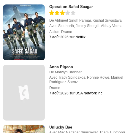
Operation Safed Saagar
De
Abhijeet Singh Parmar
,
Kushal Srivastava
Avec
Siddharth
,
Jimmy Shergill
,
Abhay Verma
Action
,
Drame
7 août 2026 sur Netflix
Anna Pigeon
De
Morwyn Brebner
Avec
Tracy Spiridakos
,
Ronnie Rowe
,
Manuel
Rodriguez-Saenz
Drame
7 août 2026 sur USA Network Inc.
Unlucky Bae
Avec
Mac Nattapat Nimjirawat
,
Tham Tupthong