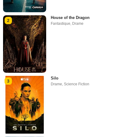
House of the Dragon
2
Fantastique
,
Drame
Silo
3
Drame
,
Science Fiction